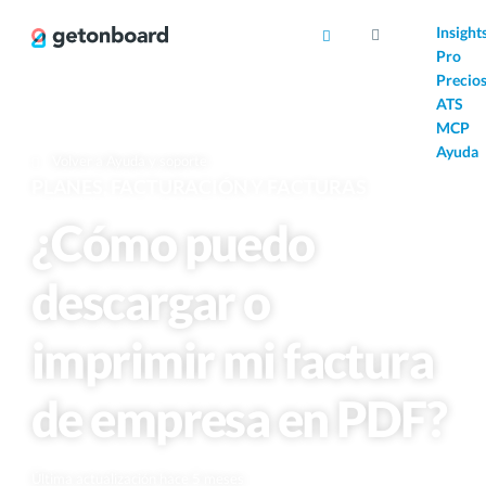
AI
Insight
Pro
Precio
ATS
MCP
Ayuda
Volver a Ayuda y soporte
PLANES, FACTURACIÓN Y FACTURAS
¿Cómo puedo
descargar o
imprimir mi factura
de empresa en PDF?
Última actualización hace 5 meses