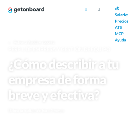
AI
💰
Salarie
Precio
ATS
MCP
Ayuda
Volver a Ayuda y soporte
PERFIL DE EMPRESA Y GESTIÓN DE EQUIPO
¿Cómo describir a tu
empresa de forma
breve y efectiva?
Última actualización hace 2 meses