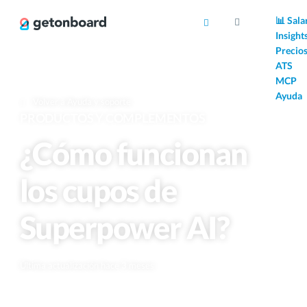
AI
📊 Sala
Insight
Precio
ATS
MCP
Ayuda
Volver a Ayuda y soporte
PRODUCTOS Y COMPLEMENTOS
¿Cómo funcionan
los cupos de
Superpower AI?
Última actualización hace 3 meses