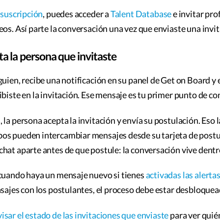
 suscripción
, puedes acceder a
Talent Database
e invitar pro
eos. Así parte la conversación una vez que enviaste una invit
a la persona que invitaste
uien, recibe una notificación en su panel de Get on Board y e
ibiste en la invitación. Ese mensaje es tu primer punto de co
 la persona acepta la invitación y envía su postulación. Eso 
os pueden intercambiar mensajes desde su tarjeta de postul
hat aparte antes de que postule: la conversación vive dentro
 cuando haya un mensaje nuevo si tienes
activadas las alerta
nsajes con los postulantes, el proceso debe estar desbloquea
visar el estado de las invitaciones que enviaste
para ver quié