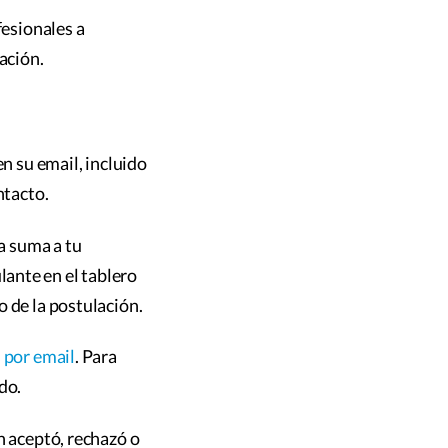
fesionales a
ación.
n su email, incluido
ntacto.
la suma a tu
ante en el tablero
 de la postulación.
s por email
. Para
do.
n aceptó, rechazó o