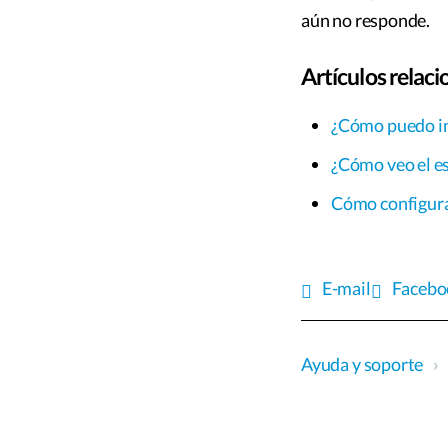
aún no responde.
Artículos relac
¿Cómo puedo inv
¿Cómo veo el es
Cómo configurar
E-mail
Facebo
Ayuda y soporte
›