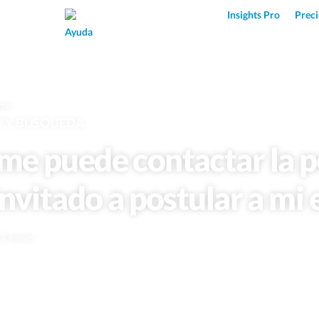
Superpower AI
Insights Pro
Preci
Ayuda
rte
O Y BÚSQUEDA
e puede contactar la 
invitado a postular a mi
e 2 meses