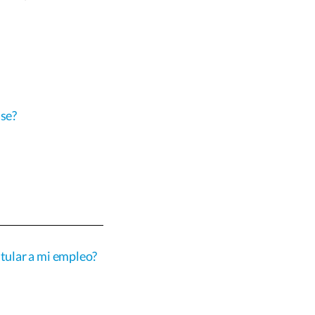
ase?
tular a mi empleo?