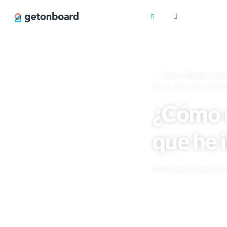
Volver a Ayuda y sopo
BASE DE TALENT
¿Cómo m
que he 
Última actualización hac