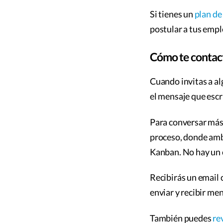
Si tienes un
plan de
postular a tus empl
Cómo te contact
Cuando invitas a alg
el mensaje que escr
Para conversar más,
proceso, donde amb
Kanban. No hay un c
Recibirás un email
enviar y recibir me
También puedes
re