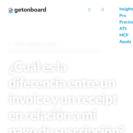
AI
Insight
Pro
Precio
ATS
MCP
Ayuda
Volver a Ayuda y soporte
PLANES, FACTURACIÓN Y FACTURAS
¿Cuál es la
diferencia entre un
invoice y un receipt
en relación a mi
pago de suscripción?