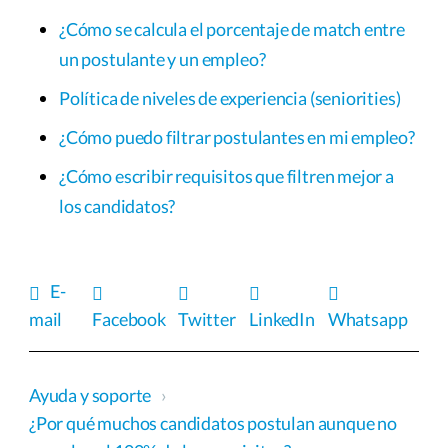
¿Cómo se calcula el porcentaje de match entre
un postulante y un empleo?
Política de niveles de experiencia (seniorities)
¿Cómo puedo filtrar postulantes en mi empleo?
¿Cómo escribir requisitos que filtren mejor a
los candidatos?
E-
mail
Facebook
Twitter
LinkedIn
Whatsapp
Ayuda y soporte
›
¿Por qué muchos candidatos postulan aunque no