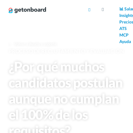
AI
📊 Sala
Insight
Precio
ATS
MCP
Ayuda
Volver a Ayuda y soporte
PROCESO DE RECLUTAMIENTO Y EVALUACIÓN
¿Por qué muchos
candidatos postulan
aunque no cumplan
el 100% de los
requisitos?