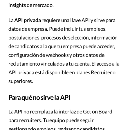
insights de mercado.
La
API privada
requiere una llave API y sirve para
datos de empresa. Puede incluir tus empleos,
postulaciones, procesos de selección, información
de candidatos a la que tu empresa puede acceder,
configuración de webhooks y otros datos de
reclutamiento vinculados a tu cuenta. El acceso a la
API privada está disponible en planes Recruiter o
superiores.
Para qué no sirve la API
La API no reemplaza la interfaz de Get on Board
para recruiters. Tu equipo puede seguir
gestionando empleos, revisando candidatos,