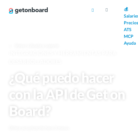
AI
💰
Salarie
Precio
ATS
MCP
Ayuda
Volver a Ayuda y soporte
INTEGRACIONES Y HERRAMIENTAS PARA
DESARROLLADORES
¿Qué puedo hacer
con la API de Get on
Board?
Última actualización hace 3 meses