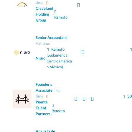
time
Cleveland
Holding
·
Remoto
Group
Senior Accountant
Full time
Remoto
(Sudamérica,
Niuro
·
Centroamérica
o México)
Founder's
Associate
Full
time
30
Puente
Talent
·
Remoto
Partners
Analista de