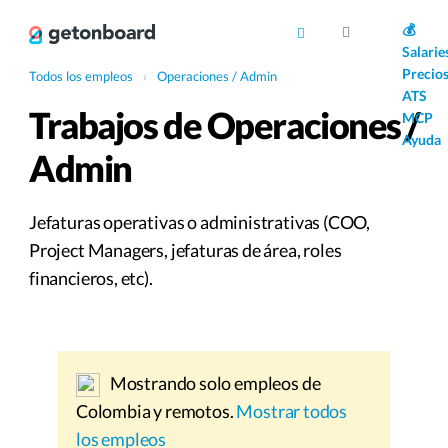
AI
💰
Salarie
Precio
Todos los empleos
›
Operaciones / Admin
ATS
Trabajos de Operaciones /
MCP
Ayuda
Admin
Jefaturas operativas o administrativas (COO,
Project Managers, jefaturas de área, roles
financieros, etc).
Mostrando solo empleos de
Colombia y remotos.
Mostrar todos
los empleos