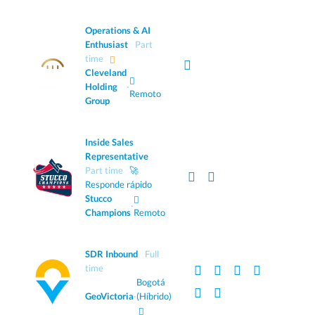
Operations & AI
Enthusiast
Part
time
Cleveland
Holding
·
Remoto
Group
Inside Sales
Representative
Part time
🚀
Responde rápido
Stucco
·
Champions
Remoto
SDR Inbound
Full
time
Bogotá
GeoVictoria
·
(Híbrido)