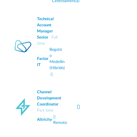
Centroamérica)
Technical
Account
Manager
Senior
Full
time
Bogotá
o
Factor
·
Medellín
IT
(Híbrido)
Channel
Development
Coordinator
Part time
Altricity
·
Remoto