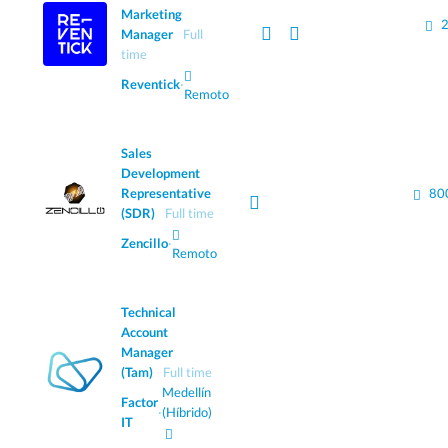
Marketing
2
Manager
Full
time
Reventick
·
Remoto
Sales
Development
Representative
80
(SDR)
Full time
Zencillo
·
Remoto
Technical
Account
Manager
(Tam)
Full time
Medellín
Factor
·
(Híbrido)
IT