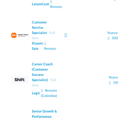
LatamCent
·
Remoto
Customer
Service
Specialist
Full
Nuevo
time
300
Xiaomi
·
Sale
Remoto
Career Coach
(Customer
Success
Nuev
Specialist)
Full
10
time
Remoto
Legit
·
(Colombia)
Senior Growth &
Performance