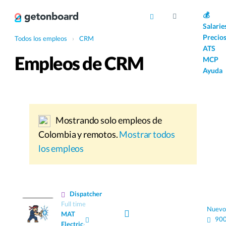
AI
💰
Salarie
Precio
Todos los empleos
›
CRM
ATS
Empleos de CRM
MCP
Ayuda
Mostrando solo empleos de
Colombia y remotos.
Mostrar todos
los empleos
Dispatcher
Full time
Nuevo
MAT
900
Electric
·