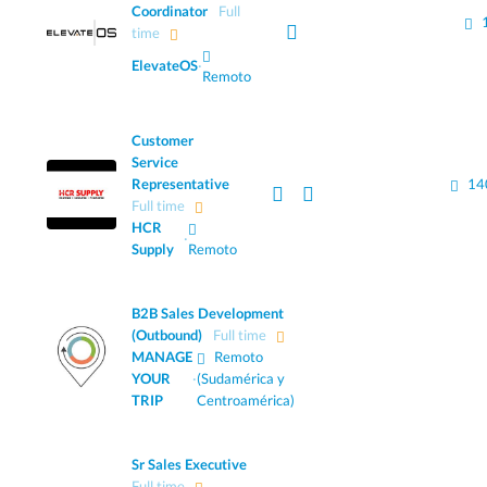
Coordinator
Full
time
ElevateOS
·
Remoto
Customer
Service
Representative
14
Full time
HCR
·
Supply
Remoto
B2B Sales Development
(Outbound)
Full time
MANAGE
Remoto
YOUR
·
(Sudamérica y
TRIP
Centroamérica)
Sr Sales Executive
Full time