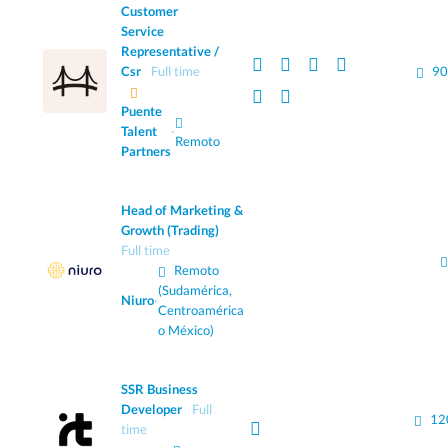
Customer
Service
Representative /
Csr
Full time
90
Puente
Talent
·
Remoto
Partners
Head of Marketing &
Growth (Trading)
Full time
Remoto
(Sudamérica,
Niuro
·
Centroamérica
o México)
SSR Business
Developer
Full
12
time