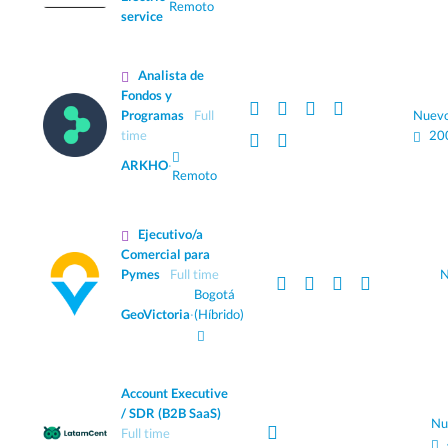
Remoto
service
Analista de
Fondos y
Programas
Full
Nuev
time
20
ARKHO
·
Remoto
Ejecutivo/a
Comercial para
Pymes
Full time
N
Bogotá
GeoVictoria
·
(Híbrido)
Account Executive
/ SDR (B2B SaaS)
Nu
Full time