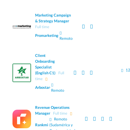
Marketing Campaign
& Strategy Manager
Full time
Promarketing
·
Remoto
Client
Onboarding
Specialist
12
(English C1)
Full
time
Arbostar
·
Remoto
Revenue Operations
Manager
Full time
Remoto
Rankmi
·
(Sudamérica y