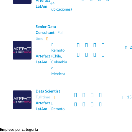
Artefact
·
(4
LatAm
ubicaciones)
Senior Data
Consultant
Full
time
2
Remoto
Artefact
(Chile,
·
LatAm
Colombia
o
México)
Data Scientist
Full time
15
Artefact
·
LatAm
Remoto
Empleos por categoría