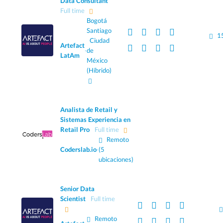
Data Consultant
Full time
Bogotá
Santiago
1
Ciudad
Artefact
·
de
LatAm
México
(Híbrido)
Analista de Retail y
Sistemas Experiencia en
Retail Pro
Full time
Remoto
Coderslab.io
·
(5
ubicaciones)
Senior Data
Scientist
Full time
Remoto