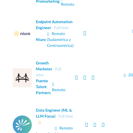
Promarketing
·
Remoto
Endpoint Automation
Engineer
Full time
Remoto
Niuro
·
(Sudamérica y
Centroamérica)
Growth
Marketer
Full
time
20
Puente
Talent
·
Remoto
Partners
Data Engineer (ML &
LLM Focus)
Full time
Remoto