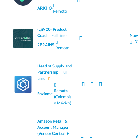
ARKHO
·
Remoto
(Lji920) Product
Coach
Full time
Nue
3
2BRAINS
·
Remoto
Head of Supply and
Partnership
Full
time
Remoto
Enviame
·
(Colombia
y México)
Amazon Retail &
Account Manager
(Vendor Central +