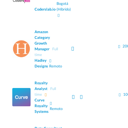
Bogotá
Coderslab.io
·
(Híbrido)
Amazon
Category
Growth
20
Manager
Full
time
Hadley
·
Designs
Remoto
Royalty
Analyst
Full
time
10
Curve
Royalty
·
Remoto
Systems