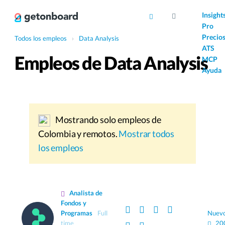
AI
Insight
Pro
Precio
Todos los empleos
›
Data Analysis
ATS
Empleos de Data Analysis
MCP
Ayuda
Mostrando solo empleos de
Colombia y remotos.
Mostrar todos
los empleos
Analista de
Fondos y
Programas
Full
Nuev
time
20