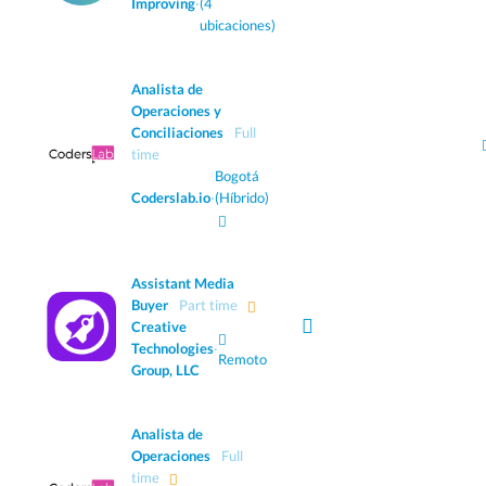
Improving
·
(4
ubicaciones)
Analista de
Operaciones y
Conciliaciones
Full
time
Bogotá
Coderslab.io
·
(Híbrido)
Assistant Media
Buyer
Part time
Creative
Technologies
·
Remoto
Group, LLC
Analista de
Operaciones
Full
time