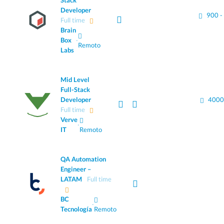
Stack
Developer
900 -
Full time
Brain
Box
·
Remoto
Labs
Mid Level
Full-Stack
Developer
4000
Full time
Verve
·
IT
Remoto
QA Automation
Engineer –
LATAM
Full time
BC
·
Tecnología
Remoto