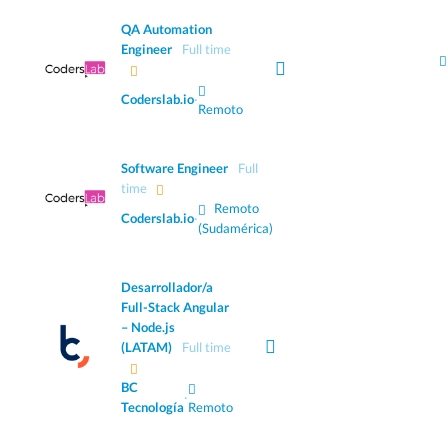
QA Automation
Engineer
Full time
Coderslab.io
·
Remoto
Software Engineer
Full
time
Remoto
Coderslab.io
·
(Sudamérica)
Desarrollador/a
Full-Stack Angular
– Node.js
(LATAM)
Full time
BC
·
Tecnología
Remoto