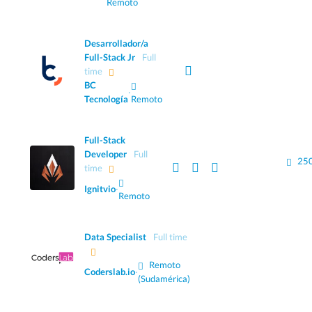
Remoto
Desarrollador/a
Full-Stack Jr
Full
time
BC
·
Tecnología
Remoto
Full-Stack
Developer
Full
250
time
Ignitvio
·
Remoto
Data Specialist
Full time
Remoto
Coderslab.io
·
(Sudamérica)