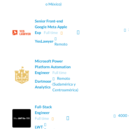
o México)
Senior Front-end
Google Meta Apple
Exp
Full time
YesLawyer
·
Remoto
Microsoft Power
Platform Automation
Engineer
Full time
Remoto
Dartmoor
·
(Sudamérica y
Analytics
Centroamérica)
Full-Stack
Engineer
4000 
Full time
LWT
·