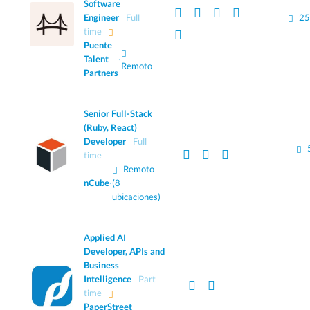
Software
Engineer
Full
25
time
Puente
Talent
·
Remoto
Partners
Senior Full-Stack
(Ruby, React)
Developer
Full
time
Remoto
nCube
·
(8
ubicaciones)
Applied AI
Developer, APIs and
Business
Intelligence
Part
time
PaperStreet