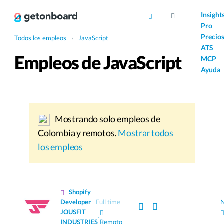
AI
Insight
Pro
Precio
Todos los empleos
›
JavaScript
ATS
Empleos de JavaScript
MCP
Ayuda
Mostrando solo empleos de
Colombia y remotos.
Mostrar todos
los empleos
Shopify
Developer
Full time
JOUSFIT
·
INDUSTRIES
Remoto