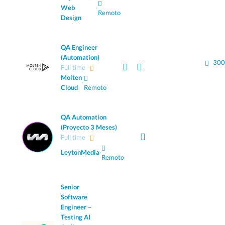
Web
·
Remoto
Design
QA Engineer
(Automation)
300
Full time
Molten
·
Cloud
Remoto
QA Automation
(Proyecto 3 Meses)
Full time
LeytonMedia
·
Remoto
Senior
Software
Engineer –
Testing AI