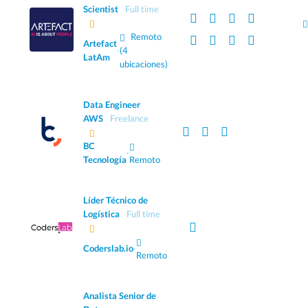
Scientist
Full time
Remoto
Artefact
·
(4
LatAm
ubicaciones)
Data Engineer
AWS
Freelance
BC
·
Tecnología
Remoto
Líder Técnico de
Logística
Full time
Coderslab.io
·
Remoto
Analista Senior de