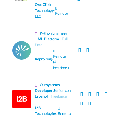
One Click
Technology
·
Remoto
LLC
Python Engineer
– ML Platform
Full
time
Remote
Improving
·
(4
locations)
Outsystems
Developer Senior con
Español
Freelance
I2B
·
Technologies
Remoto