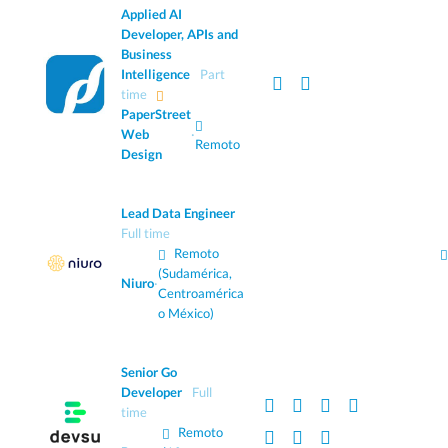
Applied AI
Developer, APIs and
Business
Intelligence
Part
time
PaperStreet
Web
·
Remoto
Design
Lead Data Engineer
Full time
Remoto
(Sudamérica,
Niuro
·
Centroamérica
o México)
Senior Go
Developer
Full
time
Remoto