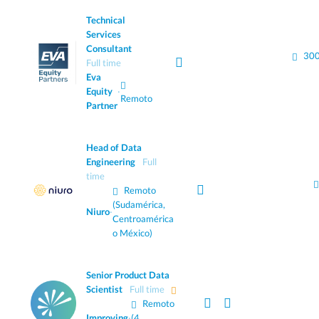
Technical
Services
Consultant
300
Full time
Eva
Equity
·
Remoto
Partner
Head of Data
Engineering
Full
time
Remoto
(Sudamérica,
Niuro
·
Centroamérica
o México)
Senior Product Data
Scientist
Full time
Remoto
Improving
·
(4