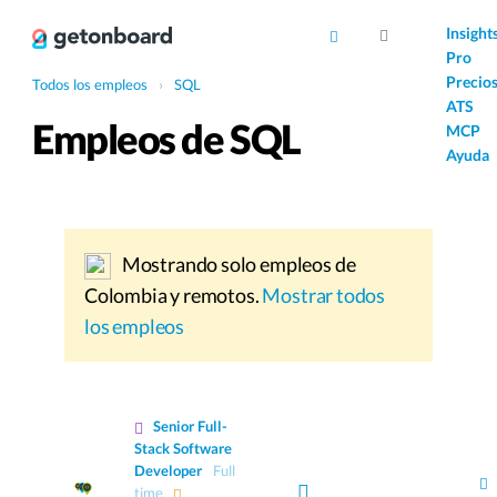
AI
Insight
Pro
Precio
Todos los empleos
›
SQL
ATS
Empleos de SQL
MCP
Ayuda
Mostrando solo empleos de
Colombia y remotos.
Mostrar todos
los empleos
Senior Full-
Stack Software
Developer
Full
time