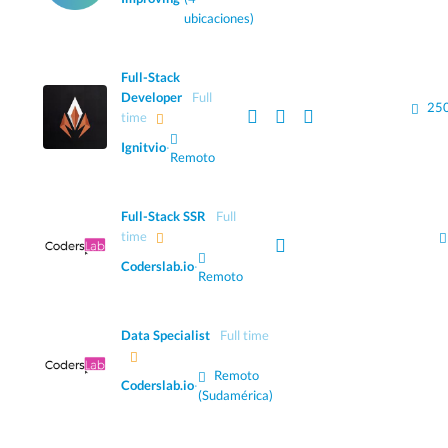
ubicaciones)
Full-Stack
Developer
Full
250
time
Ignitvio
·
Remoto
Full-Stack SSR
Full
time
Coderslab.io
·
Remoto
Data Specialist
Full time
Remoto
Coderslab.io
·
(Sudamérica)