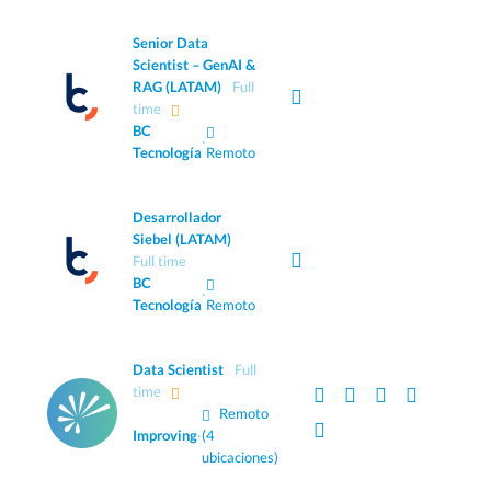
Senior Data
Scientist – GenAI &
RAG (LATAM)
Full
time
BC
·
Tecnología
Remoto
Desarrollador
Siebel (LATAM)
Full time
BC
·
Tecnología
Remoto
Data Scientist
Full
time
Remoto
Improving
·
(4
ubicaciones)