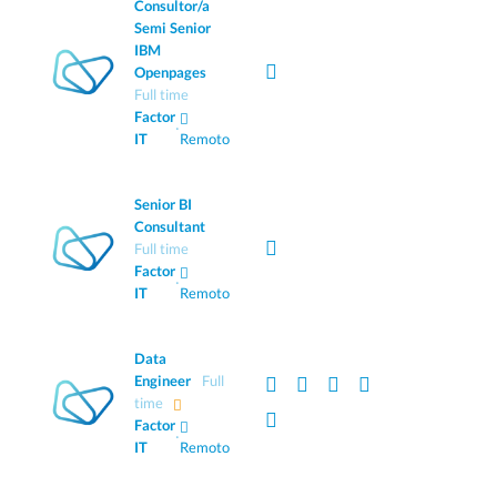
Consultor/a
Semi Senior
IBM
Openpages
Full time
Factor
·
IT
Remoto
Senior BI
Consultant
Full time
Factor
·
IT
Remoto
Data
Engineer
Full
time
Factor
·
IT
Remoto