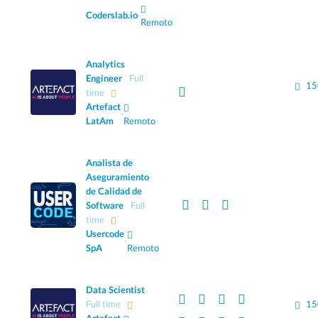
Coderslab.io
·
Remoto
Analytics
Engineer
Full
15
time
Artefact
·
LatAm
Remoto
Analista de
Aseguramiento
de Calidad de
Software
Full
time
Usercode
·
SpA
Remoto
Data Scientist
Full time
15