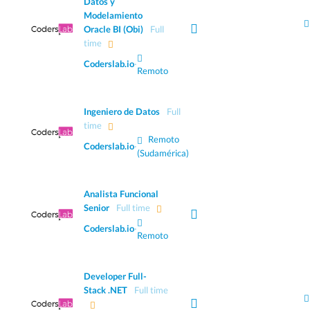
Datos y
Modelamiento
Oracle BI (Obi)
Full
time
Coderslab.io
·
Remoto
Ingeniero de Datos
Full
time
Remoto
Coderslab.io
·
(Sudamérica)
Analista Funcional
Senior
Full time
Coderslab.io
·
Remoto
Developer Full-
Stack .NET
Full time