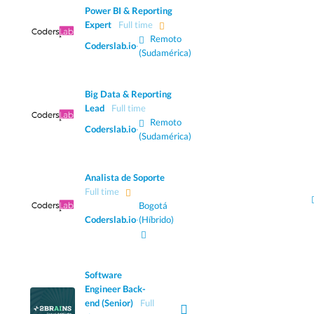
Power BI & Reporting
Expert
Full time
Remoto
Coderslab.io
·
(Sudamérica)
Big Data & Reporting
Lead
Full time
Remoto
Coderslab.io
·
(Sudamérica)
Analista de Soporte
Full time
Bogotá
Coderslab.io
·
(Híbrido)
Software
Engineer Back-
end (Senior)
Full