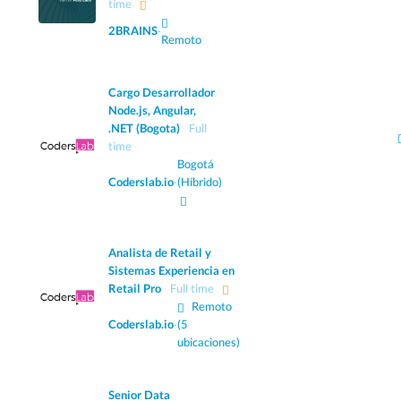
time
2BRAINS
·
Remoto
Cargo Desarrollador
Node.js, Angular,
.NET (Bogota)
Full
time
Bogotá
Coderslab.io
·
(Híbrido)
Analista de Retail y
Sistemas Experiencia en
Retail Pro
Full time
Remoto
Coderslab.io
·
(5
ubicaciones)
Senior Data