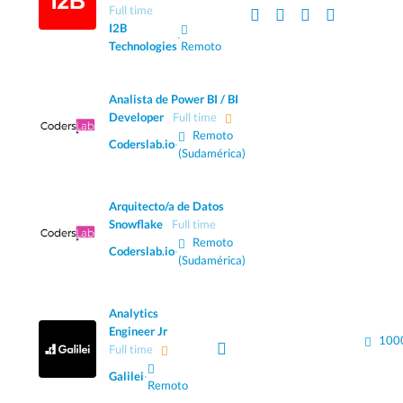
Full time
I2B
·
Technologies
Remoto
Analista de Power BI / BI
Developer
Full time
Remoto
Coderslab.io
·
(Sudamérica)
Arquitecto/a de Datos
Snowflake
Full time
Remoto
Coderslab.io
·
(Sudamérica)
Analytics
Engineer Jr
100
Full time
Galilei
·
Remoto