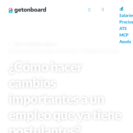
AI
💰
Salarie
Precio
ATS
MCP
Ayuda
Volver a Ayuda y soporte
CICLO DE VIDA DEL EMPLEO Y MODERACIÓN
¿Cómo hacer
cambios
importantes a un
empleo que ya tiene
postulantes?