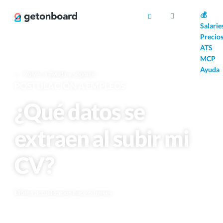
AI
💰
Salarie
Precio
ATS
MCP
Ayuda
Volver a Ayuda y soporte
POSTULACIÓN A EMPLEOS
¿Qué datos se
extraen al subir mi
CV?
Última actualización hace 6 meses