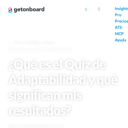
AI
Insight
Pro
Precio
ATS
MCP
Ayuda
Volver a Ayuda y soporte
POSTULACIÓN A EMPLEOS
¿Qué es el Quiz de
Adaptabilidad y qué
significan mis
resultados?
Última actualización hace 6 meses