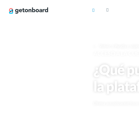
Volver a Ayuda y sopo
ACCESO A LA CU
¿Qué pu
la plat
Última actualización hac