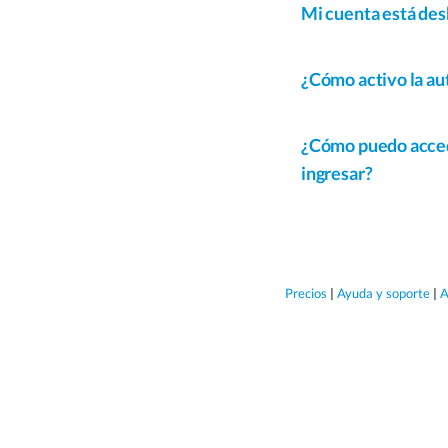
Mi cuenta está des
¿Cómo activo la au
¿Cómo puedo accede
ingresar?
Precios
|
Ayuda y soporte
|
A