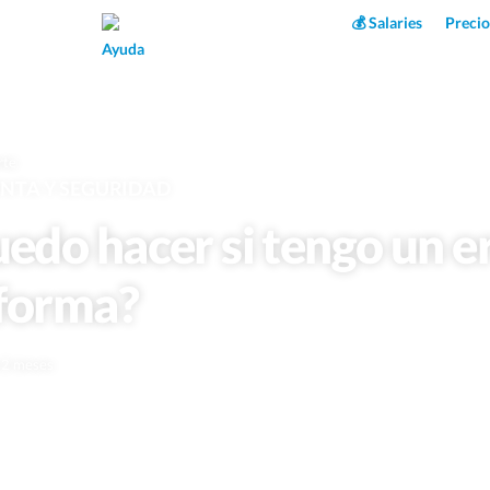
Superpower AI
💰 Salaries
Precio
Ayuda
rte
ENTA Y SEGURIDAD
edo hacer si tengo un e
aforma?
e 2 meses