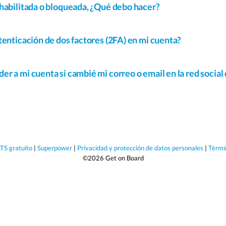
habilitada o bloqueada, ¿Qué debo hacer?
tenticación de dos factores (2FA) en mi cuenta?
r a mi cuenta si cambié mi correo o email en la red social
TS gratuito
|
Superpower
|
Privacidad y protección de datos personales
|
Térmi
©2026 Get on Board