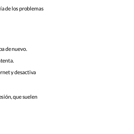
ría de los problemas
ba de nuevo.
ntenta.
ernet y desactiva
esión, que suelen