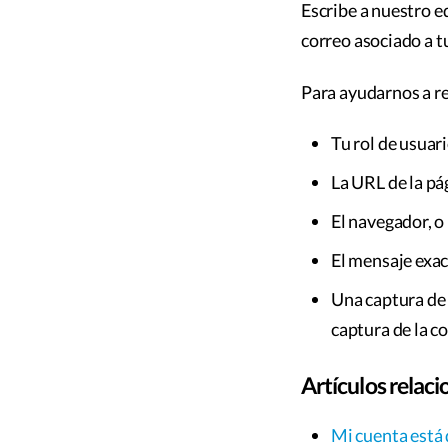
Escribe a nuestro e
correo asociado a t
Para ayudarnos a re
Tu rol de usuar
La URL de la pá
El navegador, o
El mensaje exact
Una captura de 
captura de la c
Artículos relac
Mi cuenta está 