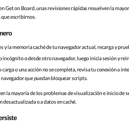
 en Get on Board, unas revisiones rápidas resuelven la mayo
 que escribirnos.
imero
es y la memoria caché de tu navegador actual, recarga y prue
incógnito o desde otro navegador, luego inicia sesión y rei
o carga o una acción no se completa, revisa tu conexión a int
l navegador que puedan bloquear scripts.
en la mayoría de los problemas de visualización e inicio de s
n desactualizada o a datos en caché.
ersiste