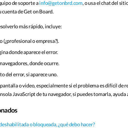
quipo de soporte a
info@getonbrd.com
, o usa el chat del siti
u cuenta de Get on Board.
solverlo más rápido, incluye:
io (¿profesional o empresa?).
gina donde aparece el error.
 navegadores, donde ocurre.
o del error, si aparece uno.
pantalla o video, especialmente si el problema es difícil de 
onsola JavaScript de tu navegador, si puedes tomarla, ayuda
ionados
deshabilitada o bloqueada, ¿qué debo hacer?