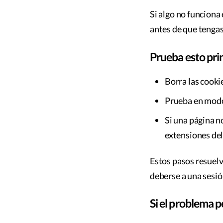
Si algo no funciona
antes de que tengas
Prueba esto pr
Borra las cooki
Prueba en modo 
Si una página n
extensiones de
Estos pasos resuelv
deberse a una sesió
Si el problema p