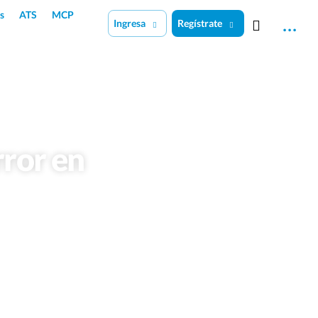
s
ATS
MCP
Ingresa
Regístrate
rror en