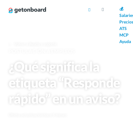
AI
💰
Salarie
Precio
ATS
MCP
Ayuda
Volver a Ayuda y soporte
POSTULACIÓN A EMPLEOS
¿Qué significa la
etiqueta “Responde
rápido” en un aviso?
Última actualización hace 5 meses