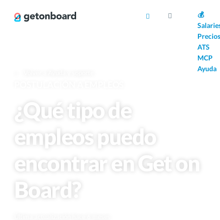
AI
💰
Salarie
Precio
ATS
MCP
Ayuda
Volver a Ayuda y soporte
POSTULACIÓN A EMPLEOS
¿Qué tipo de
empleos puedo
encontrar en Get on
Board?
Última actualización hace 6 meses