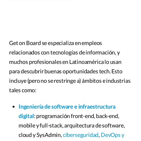
Get on Board se especializa en empleos
relacionados con tecnologías de información, y
muchos profesionales en Latinoamérica lo usan
para descubrir buenas oportunidades tech. Esto
incluye (pero no se restringe a) ámbitos e industrias
tales como:
Ingeniería de software e infraestructura
digital
: programación front-end, back-end,
mobile y full-stack, arquitectura de software,
cloud y SysAdmin,
ciberseguridad
,
DevOps y