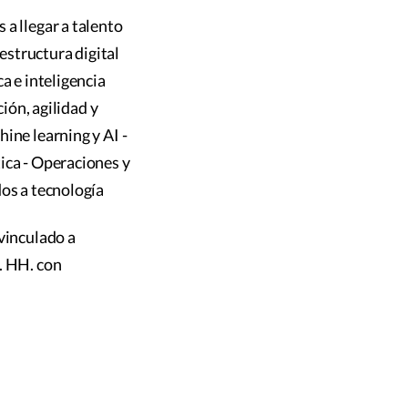
a llegar a talento
aestructura digital
a e inteligencia
ión, agilidad y
ine learning y AI -
ica - Operaciones y
dos a tecnología
vinculado a
. HH. con