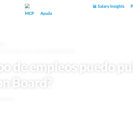
Superpower AI
📊 Salary Insights
P
MCP
Ayuda
rte
DE PUBLICACIÓN DE EMPLEO
po de empleos puedo pu
on Board?
e 6 meses