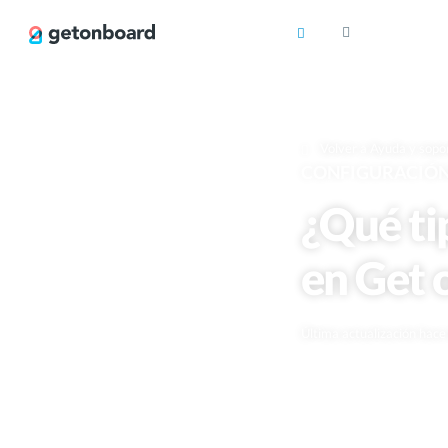
Volver a Ayuda y sopo
CONFIGURACIÓN 
¿Qué ti
en Get 
Última actualización hac