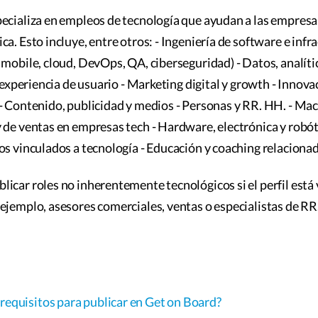
ecializa en empleos de tecnología que ayudan a las empresas 
a. Esto incluye, entre otros: - Ingeniería de software e infr
 mobile, cloud, DevOps, QA, ciberseguridad) - Datos, analític
y experiencia de usuario - Marketing digital y growth - Innovac
- Contenido, publicidad y medios - Personas y RR. HH. - Mach
 de ventas en empresas tech - Hardware, electrónica y robót
os vinculados a tecnología - Educación y coaching relaciona
icar roles no inherentemente tecnológicos si el perfil está 
ejemplo, asesores comerciales, ventas o especialistas de RR
 requisitos para publicar en Get on Board?