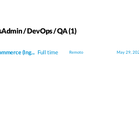
sAdmin / DevOps / QA (1)
ommerce (Ing...
Full time
Remoto
May 29, 20