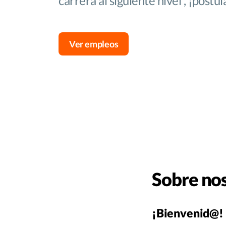
carrera al siguiente nivel , ¡postul
Ver empleos
Sobre no
¡Bienvenid@! 