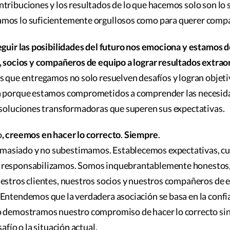
tribuciones y los resultados de lo que hacemos solo son lo
mos lo suficientemente orgullosos como para querer compa
guir las posibilidades del futuro nos emociona y estamos 
, socios y compañeros de equipo a lograr resultados extrao
s que entregamos no solo resuelven desafíos y logran objet
a porque estamos comprometidos a comprender las necesid
 soluciones transformadoras que superen sus expectativas.
o
, creemos en hacer lo correcto
.
Siempre
.
asiado y no subestimamos. Establecemos expectativas, c
responsabilizamos. Somos inquebrantablemente honestos, 
uestros clientes, nuestros socios y nuestros compañeros de
Entendemos que la verdadera asociación se basa en la confia
o demostramos nuestro compromiso de hacer lo correcto sin
safío o la situación actual.