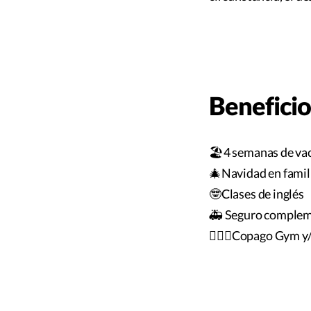
Beneficio
🏖️4 semanas de va
🎄Navidad en famili
🤓Clases de inglés
🚑 Seguro complem
🏋🏻‍♀️Copago Gym y/