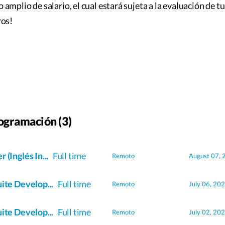
mplio de salario, el cual estará sujeta a la evaluación de tu
ros!
ogramación (3)
 (Inglés In...
Full time
Remoto
August 07, 
ite Develop...
Full time
Remoto
July 06, 20
ite Develop...
Full time
Remoto
July 02, 20