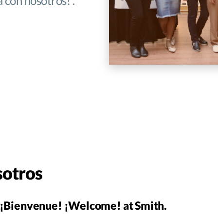
a con nosotros! .
sotros
¡Bienvenue! ¡Welcome! at Smith.