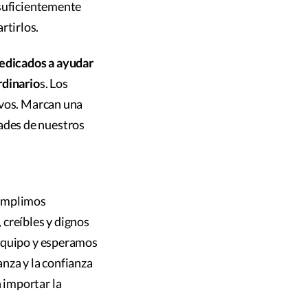
 suficientemente
rtirlos.
dedicados a ayudar
rdinario
s. Los
ivos. Marcan una
ades de nuestros
umplimos
creíbles y dignos
 equipo y esperamos
nza y la confianza
 importar la