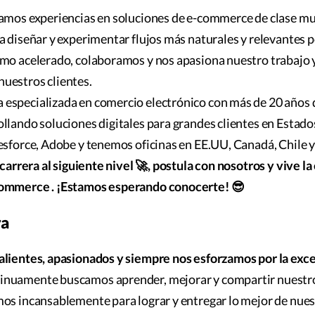
lamos experiencias en soluciones de e-commerce de clase m
a diseñar y experimentar flujos más naturales y relevantes p
tmo acelerado, colaboramos y nos apasiona nuestro trabajo 
uestros clientes.
especializada en comercio electrónico con más de 20 años 
llando soluciones digitales para grandes clientes en Estad
esforce, Adobe y tenemos oficinas en EE.UU, Canadá, Chile 
 carrera al siguiente nivel 🚀, postula con nosotros y vive l
commerce . ¡Estamos esperando conocerte! 😎
ra
alientes, apasionados y siempre nos esforzamos por la exce
tinuamente buscamos aprender, mejorar y compartir nuestr
os incansablemente para lograr y entregar lo mejor de nues