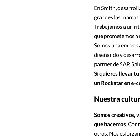
En Smith, desarrol
grandes las marcas 
Trabajamos a un ri
que prometemos a n
Somos una empresa 
diseñando y desarro
partner de SAP, Sal
Si quieres llevar tu
un Rockstar en e-
Nuestra cultu
Somos creativos, v
que hacemos
. Con
otros. Nos esforzam