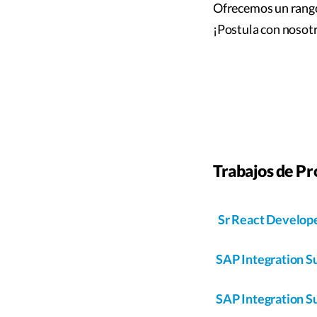
Ofrecemos un rango a
¡Postula con nosot
Trabajos de Pr
Sr React Developer
SAP Integration Su
SAP Integration Su