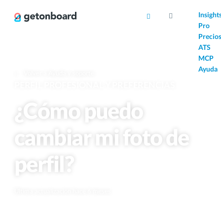
AI
Insight
Pro
Precio
ATS
MCP
Ayuda
Volver a Ayuda y soporte
PERFIL PROFESIONAL Y PREFERENCIAS
¿Cómo puedo
cambiar mi foto de
perfil?
Última actualización hace 6 meses