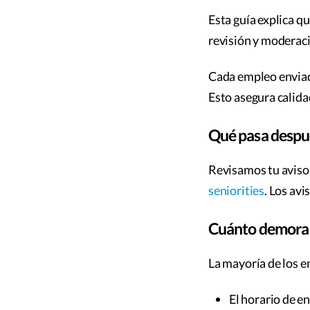
Esta guía explica 
revisión y moderaci
Cada empleo enviado
Esto asegura calida
Qué pasa despu
Revisamos tu aviso 
seniorities
. Los avi
Cuánto demora l
La mayoría de los e
El horario de en