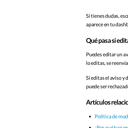
Si tienes dudas, esc
aparece en tu dash
Qué pasa si edi
Puedes editar un av
lo editas, se reenv
Si editas el aviso y
puede ser rechazado
Artículos relac
Política de mo
¿Por qué han r