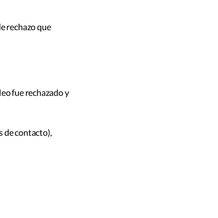
de rechazo que
leo fue rechazado y
s de contacto),