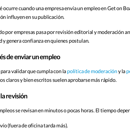
qué ocurre cuando una empresa envía un empleo en Get on Bo
ón influyen en su publicación.
 por empresas pasa por revisión editorial y moderación ant
d y genera confianza en quienes postulan.
és de enviar un empleo
para validar que cumpla con la
política de moderación
y la
p
sos claros y bien escritos suelen aprobarse más rápido.
a revisión
mpleos se revisan en minutos o pocas horas. El tiempo depe
vío (fuera de oficina tarda más).