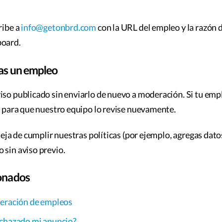
ribe a
info@getonbrd.com
con la URL del empleo y la razón 
board.
tas un empleo
iso publicado sin enviarlo de nuevo a moderación. Si tu emp
ía para que nuestro equipo lo revise nuevamente.
 deja de cumplir nuestras políticas (por ejemplo, agregas dato
 sin aviso previo.
ionados
deración de empleos
echazado mi anuncio?