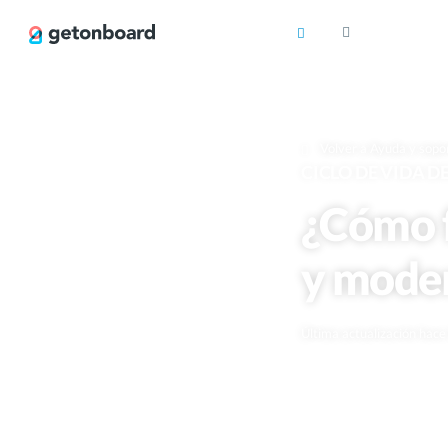
Volver a Ayuda y sopo
CICLO DE VIDA 
¿Cómo f
y moder
Última actualización hac