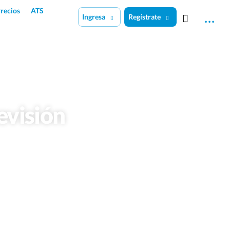
recios
ATS
Ingresa
Regístrate
evisión