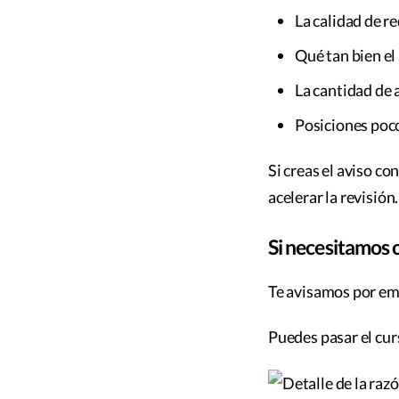
La calidad de r
Qué tan bien el
La cantidad de 
Posiciones poco
Si creas el aviso co
acelerar la revisión.
Si necesitamos
Te avisamos por ema
Puedes pasar el cur