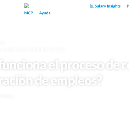
Superpower AI
📊 Salary Insights
P
MCP
Ayuda
rte
DEL EMPLEO Y MODERACIÓN
unciona el proceso de r
ación de empleos?
e 3 meses