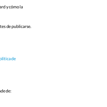
ard y cómo la
es de publicarse.
olítica de
nde de: