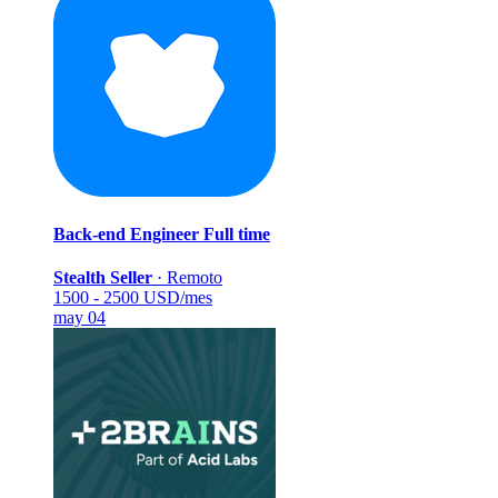
Back-end Engineer
Full time
Stealth Seller
·
Remoto
1500 - 2500 USD/mes
may 04