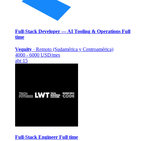
Full-Stack Developer — AI Tooling & Operations
Full
time
Vequity
·
Remoto (Sudamérica y Centroamérica)
4000 - 6000 USD/mes
abr 15
Full-Stack Engineer
Full time