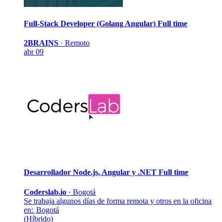
Full-Stack Developer (Golang Angular)
Full time
2BRAINS
·
Remoto
abr 09
Desarrollador Node.js, Angular y .NET
Full time
Coderslab.io
·
Bogotá
Se trabaja algunos días de forma remota y otros en la oficina
en:
Bogotá
(Híbrido)