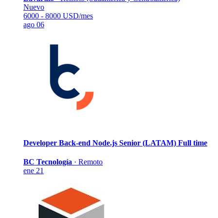
Nuevo
6000 - 8000 USD/mes
ago 06
Developer Back-end Node.js Senior (LATAM)
Full time
BC Tecnología
·
Remoto
ene 21