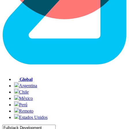
Global
Argentina
Chile
México
Perú
Remoto
Estados Unidos