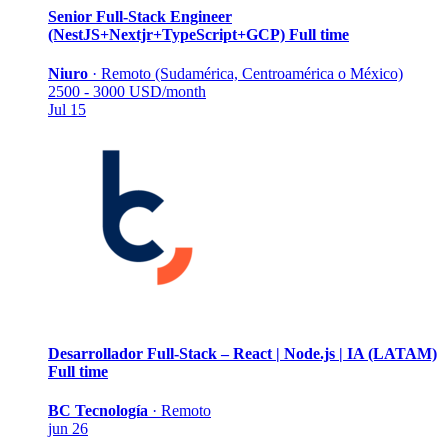
Senior Full-Stack Engineer
(NestJS+Nextjr+TypeScript+GCP)
Full time
Niuro
·
Remoto (Sudamérica, Centroamérica o México)
2500 - 3000 USD/month
Jul 15
Desarrollador Full-Stack – React | Node.js | IA (LATAM)
Full time
BC Tecnología
·
Remoto
jun 26