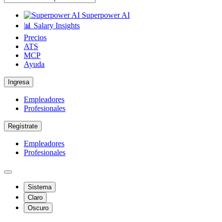
Superpower AI
📊 Salary Insights
Precios
ATS
MCP
Ayuda
Ingresa
Empleadores
Profesionales
Regístrate
Empleadores
Profesionales
Sistema
Claro
Oscuro