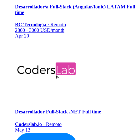
Desarrollador/a Full-Stack (Angular/Ionic) LATAM
Full
time
BC Tecnología
·
Remoto
2800 - 3000 USD/month
Apr 20
Desarrollador Full-Stack .NET
Full time
Coderslab.io
·
Remoto
May 13