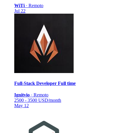
WiTi
·
Remoto
Jul 22
Full-Stack Developer
Full time
Ignitvio
·
Remoto
2500 - 3500 USD/month
May 12