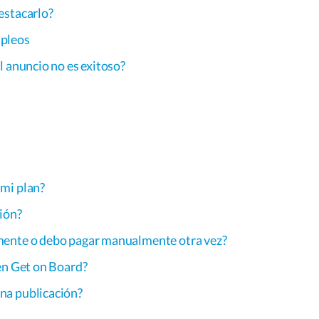
estacarlo?
mpleos
l anuncio no es exitoso?
mi plan?
ión?
mente o debo pagar manualmente otra vez?
en Get on Board?
na publicación?