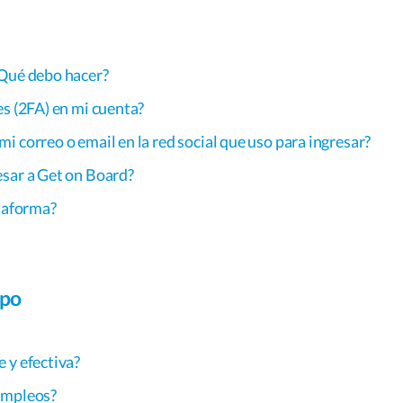
¿Qué debo hacer?
es (2FA) en mi cuenta?
 correo o email en la red social que uso para ingresar?
esar a Get on Board?
ataforma?
ipo
 y efectiva?
empleos?