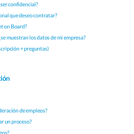
 ser confidencial?
ional que deseo contratar?
Get on Board?
¿se muestran los datos de mi empresa?
scripción + preguntas)
ción
deración de empleos?
ar un proceso?
leos?