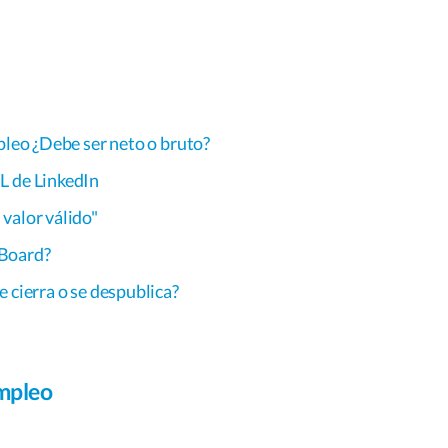
pleo ¿Debe ser neto o bruto?
L de LinkedIn
valor válido"
 Board?
 cierra o se despublica?
empleo