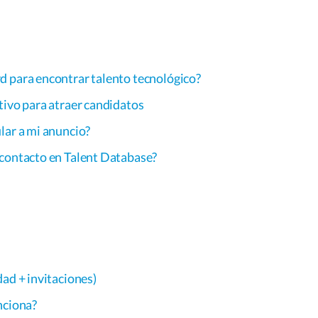
d para encontrar talento tecnológico?
tivo para atraer candidatos
lar a mi anuncio?
 contacto en Talent Database?
dad + invitaciones)
nciona?