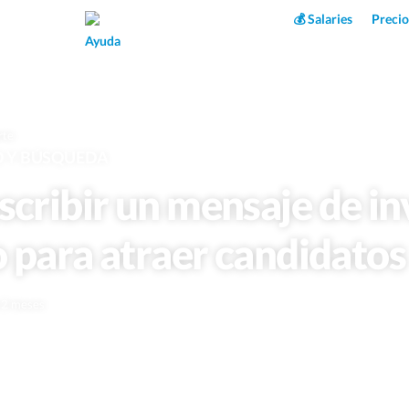
Superpower AI
💰 Salaries
Precio
Ayuda
rte
O Y BÚSQUEDA
cribir un mensaje de in
o para atraer candidatos
e 2 meses