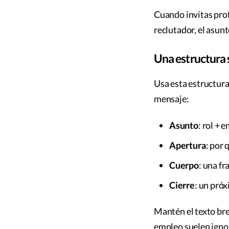
Cuando invitas pro
reclutador, el asun
Una estructura 
Usa esta estructura
mensaje:
Asunto
: rol + 
Apertura
: por 
Cuerpo
: una fr
Cierre
: un pró
Mantén el texto bre
empleo suelen igno