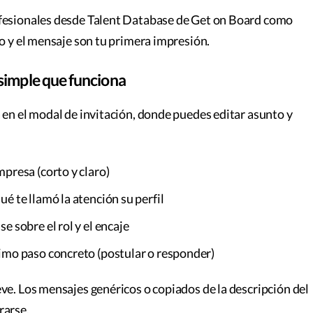
fesionales desde Talent Database de Get on Board como
to y el mensaje son tu primera impresión.
simple que funciona
 en el modal de invitación, donde puedes editar asunto y
empresa (corto y claro)
qué te llamó la atención su perfil
ase sobre el rol y el encaje
ximo paso concreto (postular o responder)
ve. Los mensajes genéricos o copiados de la descripción del
rarse.