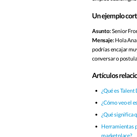
Un ejemplo cor
Asunto:
Senior Fro
Mensaje:
Hola Ana,
podrías encajar muy
conversar o postula
Artículos relac
¿Qué es Talent
¿Cómo veo el es
¿Qué significa 
Herramientas pa
marketplace?