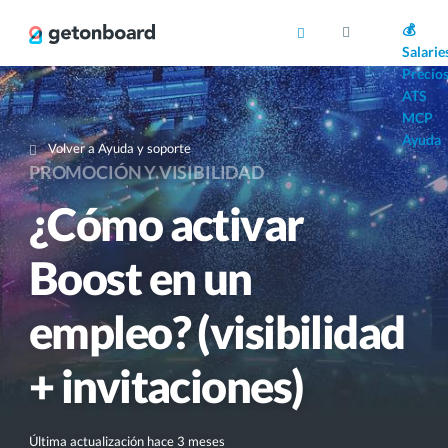
AI
💰
Salarie
Precio
ATS
MCP
Ayuda
Volver a Ayuda y soporte
PROMOCIÓN Y VISIBILIDAD
¿Cómo activar
Boost en un
empleo? (visibilidad
+ invitaciones)
Última actualización hace 3 meses