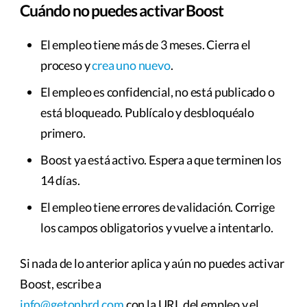
Cuándo no puedes activar Boost
El empleo tiene más de 3 meses. Cierra el
proceso y
crea uno nuevo
.
El empleo es confidencial, no está publicado o
está bloqueado. Publícalo y desbloquéalo
primero.
Boost ya está activo. Espera a que terminen los
14 días.
El empleo tiene errores de validación. Corrige
los campos obligatorios y vuelve a intentarlo.
Si nada de lo anterior aplica y aún no puedes activar
Boost, escribe a
info@getonbrd.com
con la URL del empleo y el