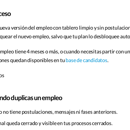
ceso
ueva versión del empleo con tablero limpio y sin postulacion
quear el nuevo empleo, salvo que tu plan lo desbloquee au
mpleo tiene 4 meses o más, o cuando necesitas partir con un
iones quedan disponibles en tu
base de candidatos
.
ndo duplicas un empleo
 no tiene postulaciones, mensajes ni fases anteriores.
nal queda cerrado y visible en tus procesos cerrados.