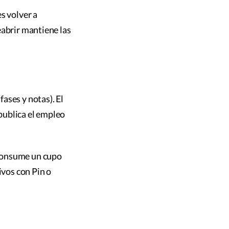
s volver a
eabrir mantiene las
ases y notas). El
 publica el empleo
 consume un cupo
ivos con Pin o