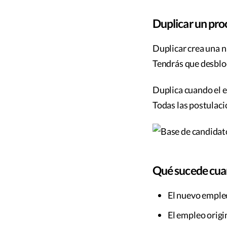
Duplicar un pro
Duplicar crea una n
Tendrás que desblo
Duplica cuando el e
Todas las postulac
Qué sucede cua
El nuevo empleo
El empleo origi