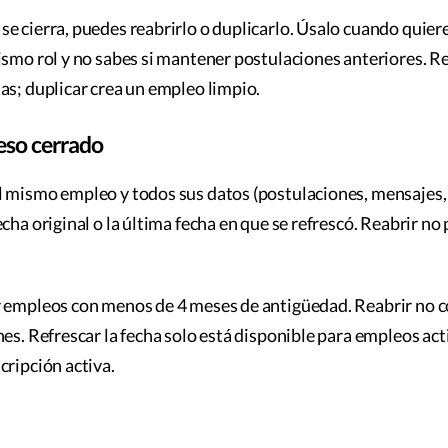
e cierra, puedes reabrirlo o duplicarlo. Úsalo cuando quiere
ismo rol y no sabes si mantener postulaciones anteriores. R
as; duplicar crea un empleo limpio.
eso cerrado
 mismo empleo y todos sus datos (postulaciones, mensajes, f
cha original o la última fecha en que se refrescó. Reabrir no
r empleos con menos de 4 meses de antigüedad. Reabrir no
nes. Refrescar la fecha solo está disponible para empleos act
cripción activa.