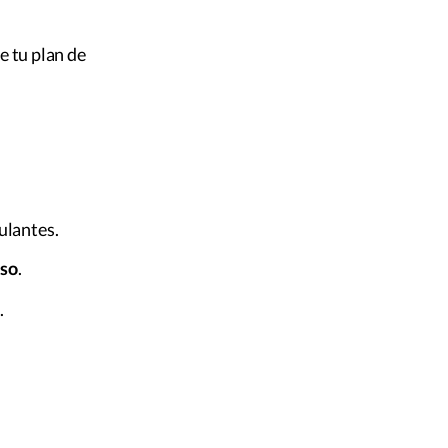
e tu plan de
tulantes.
eso
.
.