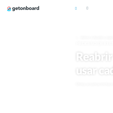
Volver a Ayuda y sopo
PROCESO DE REC
Reabrir
usar ca
Última actualización hac