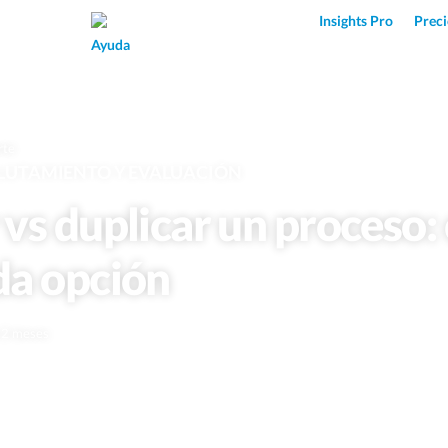
Superpower AI
Insights Pro
Preci
Ayuda
rte
LUTAMIENTO Y EVALUACIÓN
 vs duplicar un proceso
da opción
e 2 meses