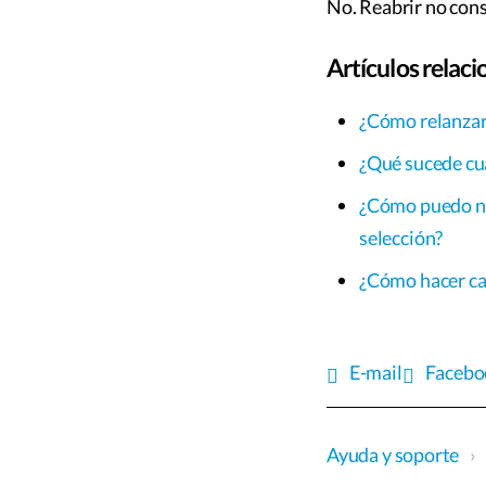
No. Reabrir no con
Artículos relac
¿Cómo relanzar,
¿Qué sucede cua
¿Cómo puedo not
selección?
¿Cómo hacer ca
E-mail
Facebo
Ayuda y soporte
›