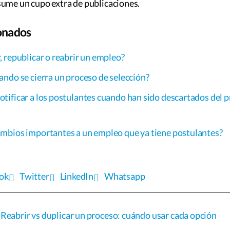
sume un cupo extra de publicaciones.
ionados
 republicar o reabrir un empleo?
ndo se cierra un proceso de selección?
ificar a los postulantes cuando han sido descartados del 
mbios importantes a un empleo que ya tiene postulantes?
ok
Twitter
LinkedIn
Whatsapp
Reabrir vs duplicar un proceso: cuándo usar cada opción