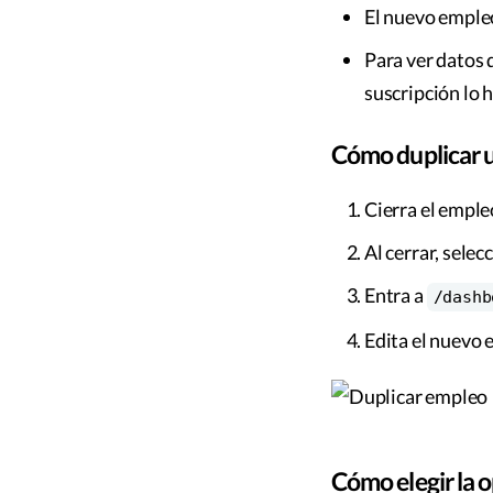
El nuevo emple
Para ver datos 
suscripción lo
Cómo duplicar 
Cierra el emple
Al cerrar, selec
Entra a
/dashb
Edita el nuevo 
Cómo elegir la 