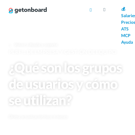
AI
💰
Salarie
Precio
ATS
MCP
Ayuda
Volver a Ayuda y soporte
PERFIL DE EMPRESA Y GESTIÓN DE EQUIPO
¿Qué son los grupos
de usuarios y cómo
se utilizan?
Última actualización hace 6 meses