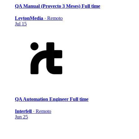
QA Manual (Proyecto 3 Meses)
Full time
LeytonMedia
·
Remoto
Jul 15
QA Automation Engineer
Full time
Interfell
·
Remoto
Jun 25