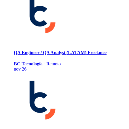
QA Engineer / QA Analyst (LATAM)
Freelance
BC Tecnología
·
Remoto
nov 26