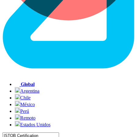
Global
Argentina
Chile
México
Perú
Remoto
Estados Unidos