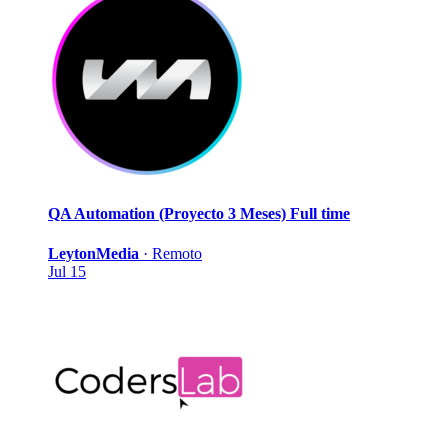
QA Automation (Proyecto 3 Meses)
Full time
LeytonMedia
·
Remoto
Jul 15