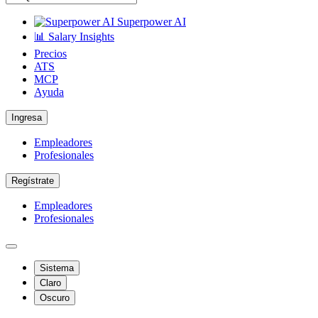
Superpower AI
📊 Salary Insights
Precios
ATS
MCP
Ayuda
Ingresa
Empleadores
Profesionales
Regístrate
Empleadores
Profesionales
Sistema
Claro
Oscuro