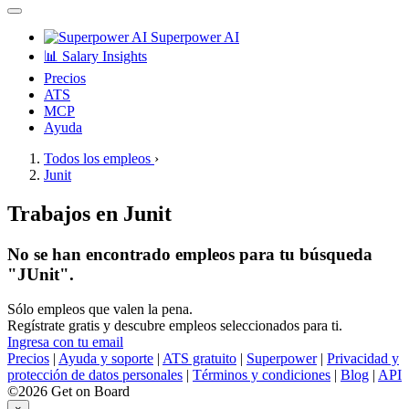
Superpower AI
📊 Salary Insights
Precios
ATS
MCP
Ayuda
Todos los empleos
›
Junit
Trabajos en Junit
No se han encontrado empleos para tu búsqueda
"JUnit".
Sólo empleos que valen la pena.
Regístrate gratis y descubre empleos seleccionados para ti.
Ingresa con tu email
Precios
|
Ayuda y soporte
|
ATS gratuito
|
Superpower
|
Privacidad y
protección de datos personales
|
Términos y condiciones
|
Blog
|
API
©2026 Get on Board