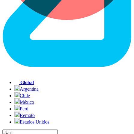
Global
Argentina
Chile
México
Perú
Remoto
Estados Unidos