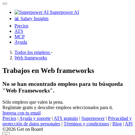
Superpower AI
📊 Salary Insights
Precios
ATS
MCP
Ayuda
Todos los empleos
›
Web frameworks
Trabajos en Web frameworks
No se han encontrado empleos para tu búsqueda
"Web Frameworks".
Sólo empleos que valen la pena.
Regístrate gratis y descubre empleos seleccionados para ti.
Ingresa con tu email
Precios
|
Ayuda y soporte
|
ATS gratuito
|
Superpower
|
Privacidad y
protección de datos personales
|
Términos y condiciones
|
Blog
|
API
©2026 Get on Board