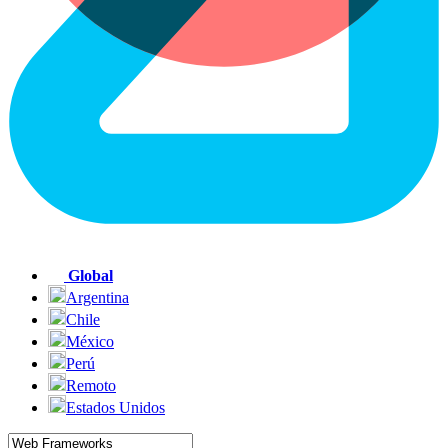
Global
Argentina
Chile
México
Perú
Remoto
Estados Unidos