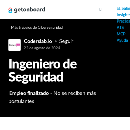
AI
📊 Sala
Insight
Precios
Más trabajos de Ciberseguridad
ATS
MCP
Ayuda
Coderslab.io
Seguir
22 de agosto de 2024
Ingeniero de
Seguridad
Empleo finalizado
- No se reciben más
postulantes