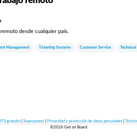
 trabajo remoto
o
 remoto desde cualquier país.
dent Management
Ticketing Systems
Customer Service
Technical
ATS gratuito
|
Superpower
|
Privacidad y protección de datos personales
|
Términ
©2026 Get on Board
ue valen la pena.