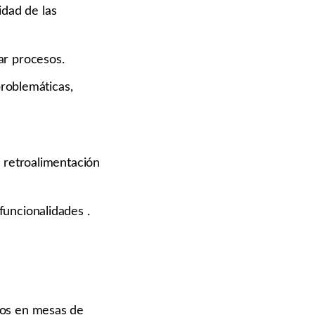
idad de las
ar procesos.
problemáticas,
 retroalimentación
uncionalidades .
cos en mesas de