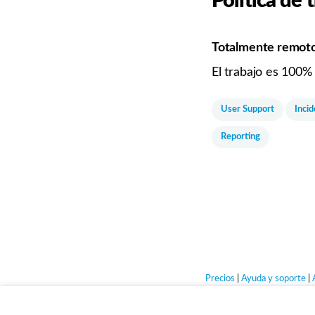
Política de
Totalmente remot
El trabajo es 100%
User Support
Inci
Reporting
Precios
|
Ayuda y soporte
|
Sólo empleos q