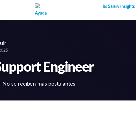
Superpower AI
📊 Salary Insights
Ayuda
uir
 2025
Support Engineer
- No se reciben más postulantes