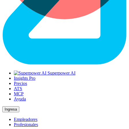
Superpower AI
Insights Pro
Precios
ATS
MCP
Ayuda
Ingresa
Empleadores
Profesionales