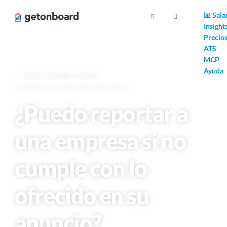
AI
📊 Sala
Insight
Precio
ATS
MCP
Ayuda
Volver a Ayuda y soporte
POSTULACIÓN A EMPLEOS
¿Puedo reportar a
una empresa si no
cumple con lo
ofrecido en su
anuncio?