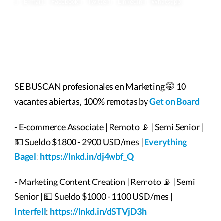
E-mail
Facebook
Twitter
LinkedIn
Whatsapp
SE BUSCAN profesionales en Marketing 🤭 10
vacantes abiertas, 100% remotas by
Get on Board
- E-commerce Associate | Remoto 📡 | Semi Senior |
💵 Sueldo $1800 - 2900 USD/mes |
Everything
Bagel
:
https://lnkd.in/dj4wbf_Q
- Marketing Content Creation | Remoto 📡 | Semi
Senior | 💵 Sueldo $1000 - 1100 USD/mes |
Interfell
:
https://lnkd.in/dSTVjD3h