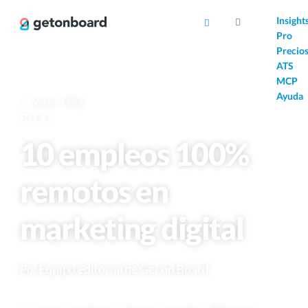
AI
Insight
Pro
Precio
ATS
MCP
Ayuda
Volver a Blog
BLOG
10 empleos 100%
remotos en
marketing digital
Por
Equipo editorial de Get on Board