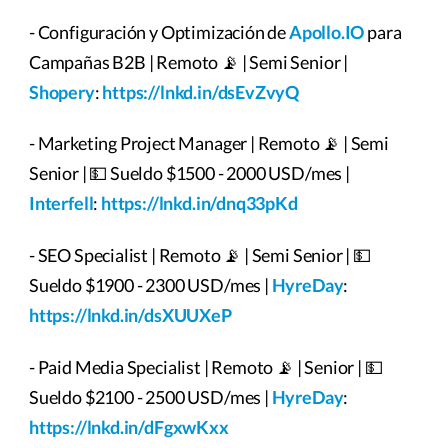
- Configuración y Optimización de
Apollo.IO
para
Campañas B2B | Remoto 📡 | Semi Senior |
Shopery
:
https://lnkd.in/dsEvZvyQ
- Marketing Project Manager | Remoto 📡 | Semi
Senior | 💵 Sueldo $1500 - 2000 USD/mes |
Interfell
:
https://lnkd.in/dnq33pKd
- SEO Specialist | Remoto 📡 | Semi Senior | 💵
Sueldo $1900 - 2300 USD/mes |
HyreDay
:
https://lnkd.in/dsXUUXeP
- Paid Media Specialist | Remoto 📡 | Senior | 💵
Sueldo $2100 - 2500 USD/mes |
HyreDay
:
https://lnkd.in/dFgxwKxx