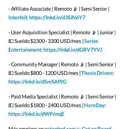
- Affiliate Associate | Remoto 📡 | Semi Senior |
Interfell
:
https://lnkd.in/d3SiN6Y7
- User Acquisition Specialist | Remoto 📡 | Junior |
💵 Sueldo $2300 - 3300 USD/mes |
Series
Entertainment
:
https://lnkd.in/dGRV7YVJ
- Community Manager | Remoto 📡 | Semi Senior |
💵 Sueldo $800 - 1200 USD/mes |
Thesis Driven
:
https://lnkd.in/dSmSAPJG
- Paid Media Specialist | Remoto 📡 | Semi Senior |
💵 Sueldo $1800 - 2400 USD/mes |
HyreDay
:
https://lnkd.in/dWFrinqE
Más empleos en
getonbrd.com
✨
Get on Board