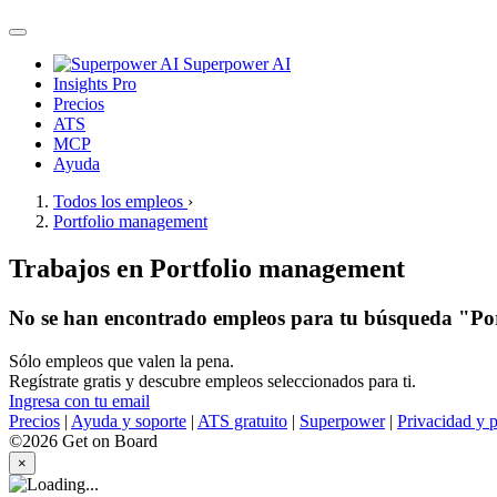
Superpower AI
Insights Pro
Precios
ATS
MCP
Ayuda
Todos los empleos
›
Portfolio management
Trabajos en Portfolio management
No se han encontrado empleos para tu búsqueda "Po
Sólo empleos que valen la pena.
Regístrate gratis y descubre empleos seleccionados para ti.
Ingresa con tu email
Precios
|
Ayuda y soporte
|
ATS gratuito
|
Superpower
|
Privacidad y p
©2026 Get on Board
×