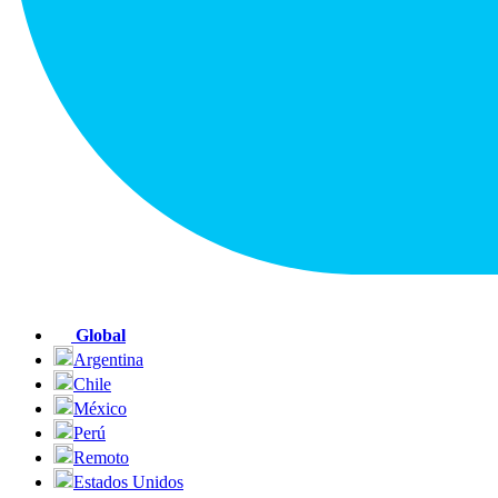
Global
Argentina
Chile
México
Perú
Remoto
Estados Unidos