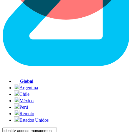
Global
Argentina
Chile
México
Perú
Remoto
Estados Unidos