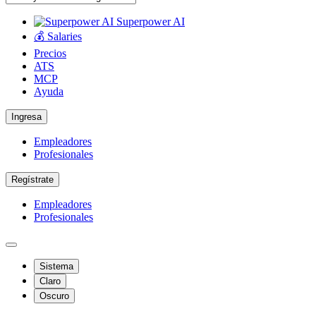
Superpower AI
💰 Salaries
Precios
ATS
MCP
Ayuda
Ingresa
Empleadores
Profesionales
Regístrate
Empleadores
Profesionales
Sistema
Claro
Oscuro