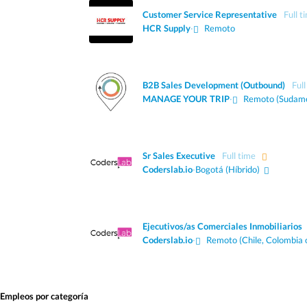
Customer Service Representative
Full t
HCR Supply
·
Remoto
B2B Sales Development (Outbound)
Full
MANAGE YOUR TRIP
·
Remoto (Sudamé
Sr Sales Executive
Full time
Coderslab.io
·
Bogotá
(Híbrido)
Ejecutivos/as Comerciales Inmobiliarios
Coderslab.io
·
Remoto (Chile, Colombia 
Empleos por categoría