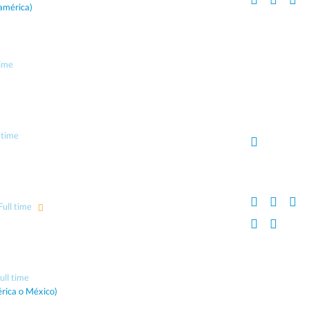
américa)
time
 time
Full time
ull time
rica o México)