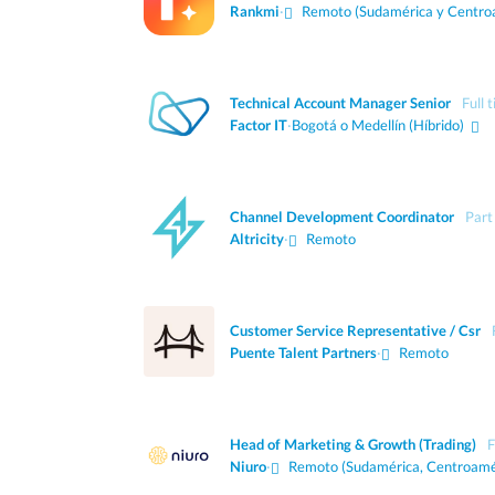
Rankmi
·
Remoto (Sudamérica y Centro
Technical Account Manager Senior
Full 
Factor IT
·
Bogotá o Medellín
(Híbrido)
Channel Development Coordinator
Part
Altricity
·
Remoto
Customer Service Representative / Csr
Puente Talent Partners
·
Remoto
Head of Marketing & Growth (Trading)
F
Niuro
·
Remoto (Sudamérica, Centroamé