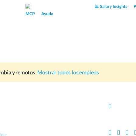
Superpower AI
📊 Salary Insights
P
MCP
Ayuda
mbia y remotos.
Mostrar todos los empleos
 time