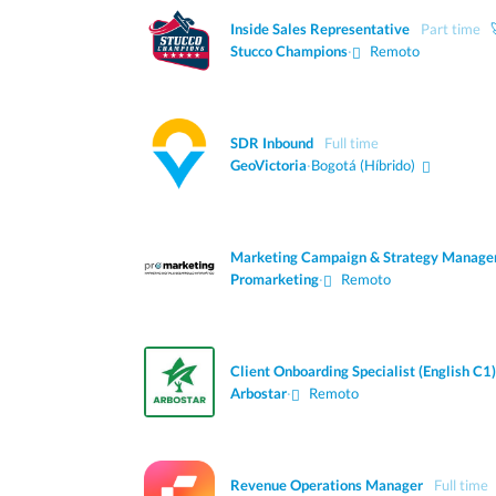
Inside Sales Representative
Part time
Stucco Champions
·
Remoto
SDR Inbound
Full time
GeoVictoria
·
Bogotá
(Híbrido)
Marketing Campaign & Strategy Manage
Promarketing
·
Remoto
Client Onboarding Specialist (English C1)
Arbostar
·
Remoto
Revenue Operations Manager
Full time