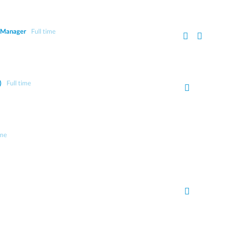
g Manager
Full time
)
Full time
ime