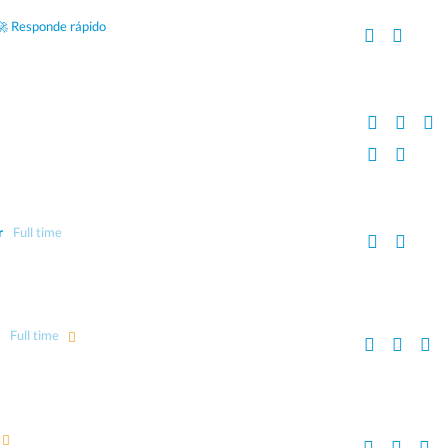
🚀 Responde rápido
r
Full time
Full time