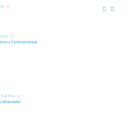
ime
 time
rica y Centroamérica)
Full time
o Venezuela)