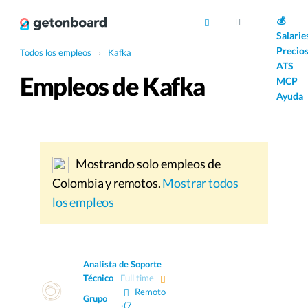
AI
💰
Salarie
Precio
Todos los empleos
›
Kafka
ATS
Empleos de Kafka
MCP
Ayuda
Mostrando solo empleos de
Colombia y remotos.
Mostrar todos
los empleos
Analista de Soporte
Técnico
Full time
Remoto
Grupo
·
(7