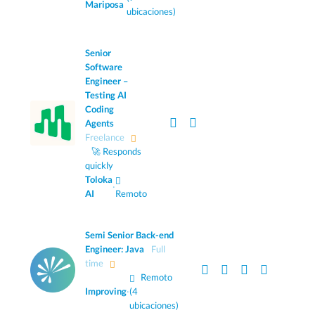
Mariposa
ubicaciones)
Senior
Software
Engineer –
Testing AI
Coding
Agents
Freelance
🚀 Responds
quickly
Toloka
·
AI
Remoto
Semi Senior Back-end
Engineer: Java
Full
time
Remoto
Improving
·
(4
ubicaciones)