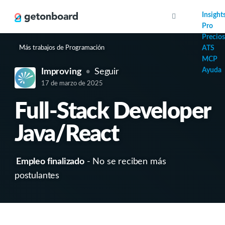
AI
Insight
Pro
Precios
Más trabajos de Programación
ATS
MCP
Ayuda
Improving
Seguir
17 de marzo de 2025
Full-Stack Developer
Java/React
Empleo finalizado
- No se reciben más
postulantes