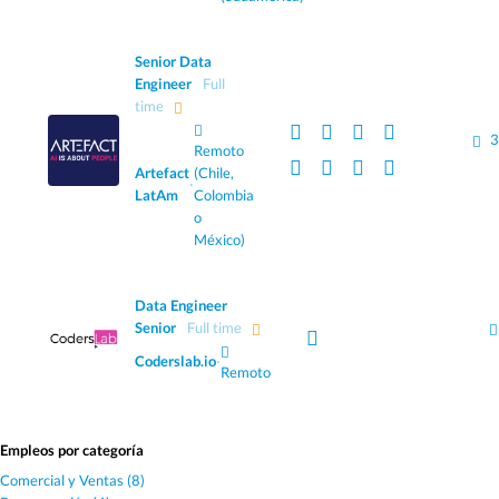
Senior Data
Engineer
Full
time
3
Remoto
Artefact
(Chile,
·
LatAm
Colombia
o
México)
Data Engineer
Senior
Full time
Coderslab.io
·
Remoto
Empleos por categoría
Comercial y Ventas (8)