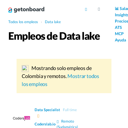
AI
📊 Sala
Insight
Precio
Todos los empleos
›
Data lake
ATS
Empleos de Data lake
MCP
Ayuda
Mostrando solo empleos de
Colombia y remotos.
Mostrar todos
los empleos
Data Specialist
Full time
Remoto
Coderslab.io
·
(Sudamérica)