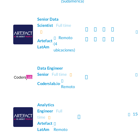
(Sudamérica)
Senior Data
Scientist
Full time
Remoto
Artefact
·
(4
LatAm
ubicaciones)
Data Engineer
Senior
Full time
Coderslab.io
·
Remoto
Analytics
Engineer
Full
15
time
Artefact
·
LatAm
Remoto