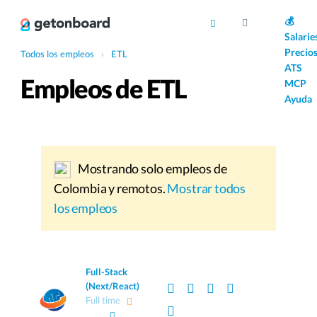
AI
💰
Salarie
Precio
Todos los empleos
›
ETL
ATS
Empleos de ETL
MCP
Ayuda
Mostrando solo empleos de
Colombia y remotos.
Mostrar todos
los empleos
Full-Stack
(Next/React)
Full time