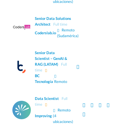
ubicaciones)
Senior Data Solutions
Architect
Full time
Remoto
Coderslab.io
·
(Sudamérica)
Senior Data
Scientist – GenAI &
RAG (LATAM)
Full
time
BC
·
Tecnología
Remoto
Data Scientist
Full
time
Remoto
Improving
·
(4
ubicaciones)