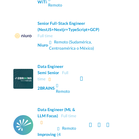
WiTi
·
Remoto
Senior Full-Stack Engineer
(NestJS+Nextjr+TypeScript+GCP)
Full time
Remoto (Sudamérica,
Niuro
·
Centroamérica o México)
Data Engineer
Semi Senior
Full
time
2BRAINS
·
Remoto
Data Engineer (ML &
LLM Focus)
Full time
Remoto
Improving
·
(4