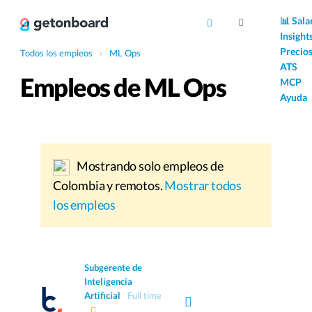
AI
📊 Sala
Insight
Precio
Todos los empleos
›
ML Ops
ATS
Empleos de ML Ops
MCP
Ayuda
Mostrando solo empleos de
Colombia y remotos.
Mostrar todos
los empleos
Subgerente de
Inteligencia
Artificial
Full time