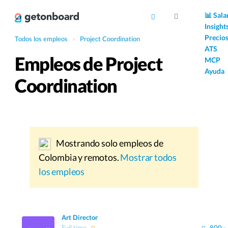
AI
📊 Sala
Insight
Precio
Todos los empleos
›
Project Coordination
ATS
Empleos de Project
MCP
Ayuda
Coordination
Mostrando solo empleos de
Colombia y remotos.
Mostrar todos
los empleos
Art Director
Full time
800 -