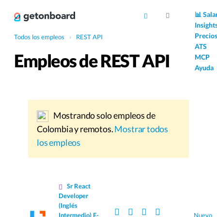
AI
📊 Sala
Insight
Precio
Todos los empleos
›
REST API
ATS
Empleos de REST API
MCP
Ayuda
Mostrando solo empleos de
Colombia y remotos.
Mostrar todos
los empleos
Sr React
Developer
(Inglés
Intermedio) E-
Nuevo