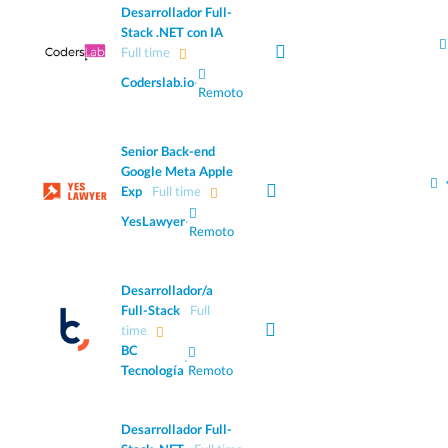
Desarrollador Full-
Stack .NET con IA
Full time
Coderslab.io
·
Remoto
Senior Back-end
Google Meta Apple
Exp
Full time
YesLawyer
·
Remoto
Desarrollador/a
Full-Stack
Full
time
BC
·
Tecnología
Remoto
Desarrollador Full-