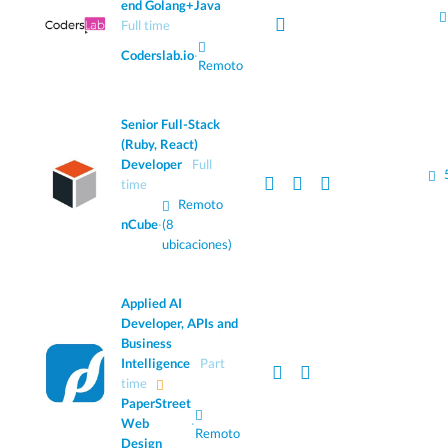
end Golang+Java
Full time
Coderslab.io
·
Remoto
Senior Full-Stack
(Ruby, React)
Developer
Full
time
Remoto
nCube
·
(8
ubicaciones)
Applied AI
Developer, APIs and
Business
Intelligence
Part
time
PaperStreet
Web
·
Remoto
Design