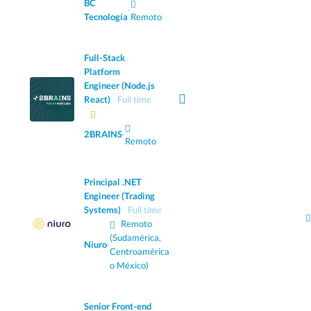
BC
·
Tecnología
Remoto
Full-Stack
Platform
Engineer (Node.js
React)
Full time
2BRAINS
·
Remoto
Principal .NET
Engineer (Trading
Systems)
Full time
Remoto
(Sudamérica,
Niuro
·
Centroamérica
o México)
Senior Front-end