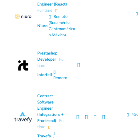
Engineer (React)
Full time
Remoto
(Sudamérica,
Niuro
·
Centroamérica
o México)
Prestashop
Developer
Full
time
Interfell
·
Remoto
Contract
Software
Engineer
(Integrations +
450
Front-end)
Full
time
Travefy
·