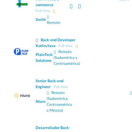
commerce
Full time
Smith
·
Remoto
Back-end Developer
Kotlin/Java
Full time
Remoto
PlainTech
·
(Sudamérica y
Solutions
Centroamérica)
Senior Back-end
Engineer
Full time
Remoto
(Sudamérica,
Niuro
·
Centroamérica
o México)
Desarrollador Back-