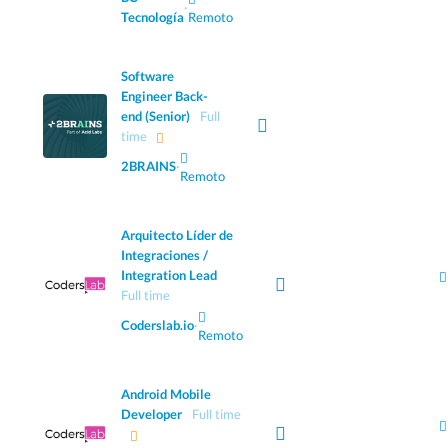
·
Tecnología
Remoto
Software
Engineer Back-
end (Senior)
Full
time
2BRAINS
·
Remoto
Arquitecto Líder de
Integraciones /
Integration Lead
Full time
Coderslab.io
·
Remoto
Android Mobile
Developer
Full time