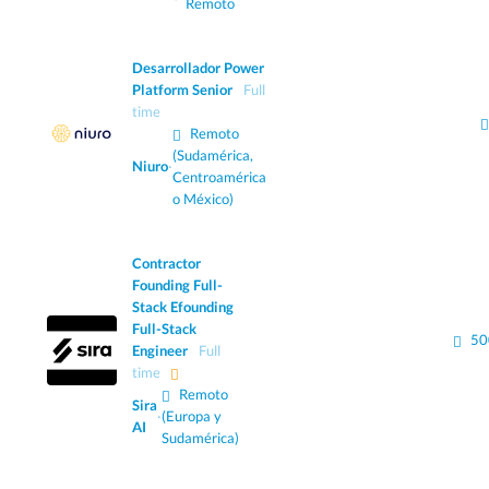
Remoto
Desarrollador Power
Platform Senior
Full
time
Remoto
(Sudamérica,
Niuro
·
Centroamérica
o México)
Contractor
Founding Full-
Stack Efounding
Full-Stack
50
Engineer
Full
time
Remoto
Sira
·
(Europa y
AI
Sudamérica)