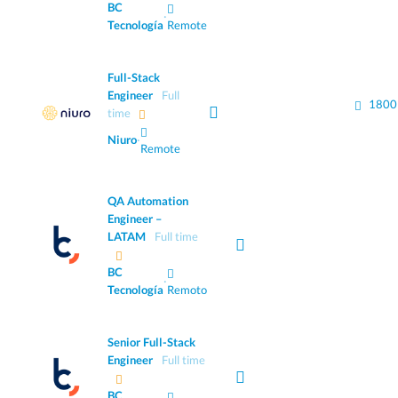
BC
·
Tecnología
Remote
Full-Stack
Engineer
Full
1800
time
Niuro
·
Remote
QA Automation
Engineer –
LATAM
Full time
BC
·
Tecnología
Remoto
Senior Full-Stack
Engineer
Full time
BC