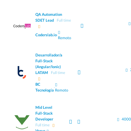
QA Automation
SDET Lead
Full time
Coderslab.io
·
Remoto
Desarrollador/a
Full-Stack
(Angular/Ionic)
LATAM
Full time
BC
·
Tecnología
Remoto
Mid Level
Full-Stack
Developer
4000
Full time
Verve