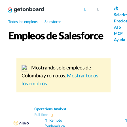
AI
💰
Salarie
Precio
Todos los empleos
›
Salesforce
ATS
Empleos de Salesforce
MCP
Ayuda
Mostrando solo empleos de
Colombia y remotos.
Mostrar todos
los empleos
Operations Analyst
Full time
Remoto
(Sudamérica,