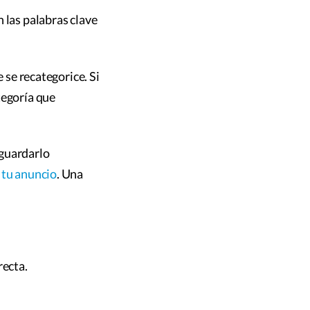
 las palabras clave
 se recategorice. Si
tegoría que
 guardarlo
 tu anuncio
. Una
recta.