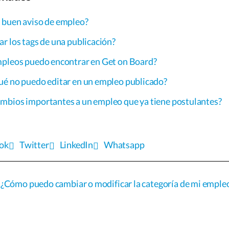
 buen aviso de empleo?
r los tags de una publicación?
mpleos puedo encontrar en Get on Board?
ué no puedo editar en un empleo publicado?
mbios importantes a un empleo que ya tiene postulantes?
ok
Twitter
LinkedIn
Whatsapp
¿Cómo puedo cambiar o modificar la categoría de mi emple