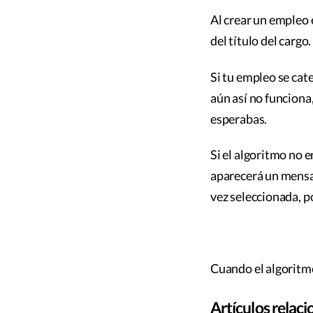
Al crear un empleo 
del título del cargo.
Si tu empleo se cat
aún así no funciona,
esperabas.
Si el algoritmo no e
aparecerá un mensa
vez seleccionada, p
Cuando el algoritmo
Artículos relac