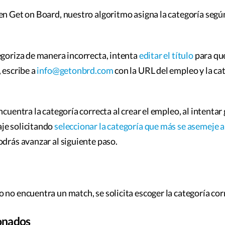
en Get on Board, nuestro algoritmo asigna la categoría según
egoriza de manera incorrecta, intenta
editar el título
para que
 escribe a
info@getonbrd.com
con la URL del empleo y la ca
ncuentra la categoría correcta al crear el empleo, al intentar
je solicitando
seleccionar la categoría que más se asemeje a
odrás avanzar al siguiente paso.
 no encuentra un match, se solicita escoger la categoría cor
ionados