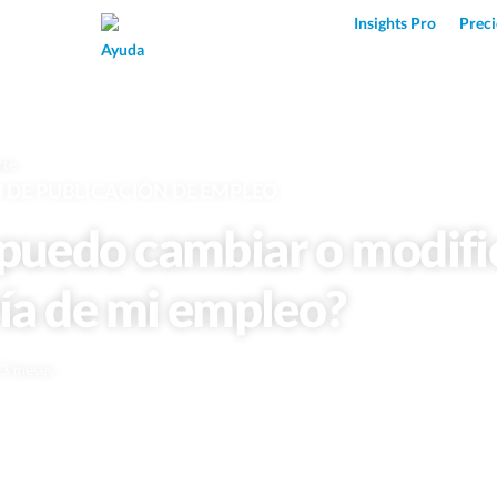
Superpower AI
Insights Pro
Preci
Ayuda
rte
DE PUBLICACIÓN DE EMPLEO
uedo cambiar o modific
ía de mi empleo?
e 3 meses