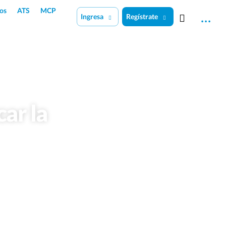
os
ATS
MCP
Ingresa
Regístrate
ar la