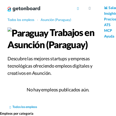
AI
📊 Sala
Insight
Precio
Todos los empleos
›
Asunción (Paraguay)
ATS
Trabajos en
MCP
Ayuda
Asunción (Paraguay)
Descubre las mejores startups y empresas
tecnológicas ofreciendo empleos digitales y
creativos en Asunción.
No hay empleos publicados aún.
Todos los empleos
Empleos por categoría