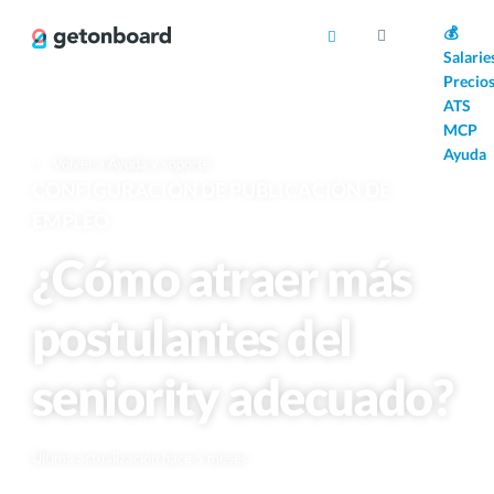
AI
💰
Salarie
Precio
ATS
MCP
Ayuda
Volver a Ayuda y soporte
CONFIGURACIÓN DE PUBLICACIÓN DE
EMPLEO
¿Cómo atraer más
postulantes del
seniority adecuado?
Última actualización hace 5 meses