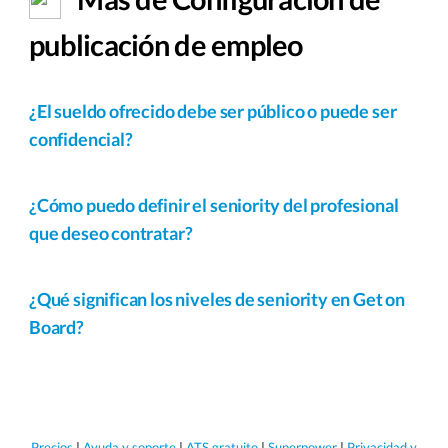
publicación de empleo
¿El sueldo ofrecido debe ser público o puede ser
confidencial?
¿Cómo puedo definir el seniority del profesional
que deseo contratar?
¿Qué significan los niveles de seniority en Get on
Board?
Precios
|
Ayuda y soporte
|
ATS gratuito
|
Superpower
|
Privacidad y